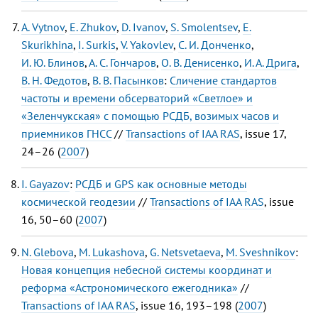
A. Vytnov
,
E. Zhukov
,
D. Ivanov
,
S. Smolentsev
,
E.
Skurikhina
,
I. Surkis
,
V. Yakovlev
,
С. И. Донченко
,
И. Ю. Блинов
,
А. С. Гончаров
,
О. В. Денисенко
,
И. А. Дрига
,
В. Н. Федотов
,
В. В. Пасынков
:
Сличение стандартов
частоты и времени обсерваторий «Светлое» и
«Зеленчукская» с помощью РСДБ, возимых часов и
приемников ГНСС
//
Transactions of IAA RAS
, issue 17,
24–26 (
2007
)
I. Gayazov
:
РСДБ и GPS как основные методы
космической геодезии
//
Transactions of IAA RAS
, issue
16, 50–60 (
2007
)
N. Glebova
,
M. Lukashova
,
G. Netsvetaeva
,
M. Sveshnikov
:
Новая концепция небесной системы координат и
реформа «Астрономического ежегодника»
//
Transactions of IAA RAS
, issue 16, 193–198 (
2007
)