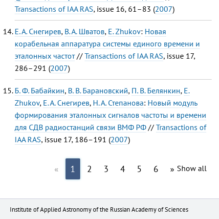
Transactions of IAA RAS
, issue 16, 61–83 (
2007
)
Е. А. Снегирев
,
В. А. Шватов
,
E. Zhukov
:
Новая
корабельная аппаратура системы единого времени и
эталонных частот
//
Transactions of IAA RAS
, issue 17,
286–291 (
2007
)
Б. Ф. Бабайкин
,
В. В. Барановский
,
П. В. Белянкин
,
E.
Zhukov
,
Е. А. Снегирев
,
Н. А. Степанова
:
Новый модуль
формирования эталонных сигналов частоты и времени
для СДВ радиостанций связи ВМФ РФ
//
Transactions of
IAA RAS
, issue 17, 186–191 (
2007
)
«
1
2
3
4
5
6
»
Show all
Institute of Applied Astronomy of the Russian Academy of Sciences