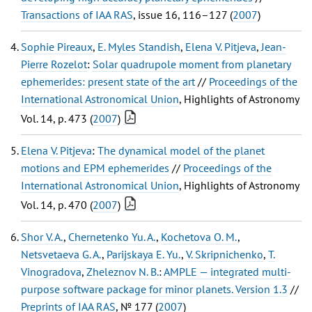
Transactions of IAA RAS
, issue 16, 116–127 (
2007
)
Sophie Pireaux
,
E. Myles Standish
,
Elena V. Pitjeva
,
Jean-
Pierre Rozelot
:
Solar quadrupole moment from planetary
ephemerides: present state of the art
//
Proceedings of the
International Astronomical Union
, Highlights of Astronomy
Vol. 14, p. 473 (
2007
)
Elena V. Pitjeva
:
The dynamical model of the planet
motions and EPM ephemerides
//
Proceedings of the
International Astronomical Union
, Highlights of Astronomy
Vol. 14, p. 470 (
2007
)
Shor V. A.
,
Chernetenko Yu. A.
,
Kochetova O. M.
,
Netsvetaeva G. A.
,
Parijskaya E. Yu.
,
V. Skripnichenko
,
T.
Vinogradova
,
Zheleznov N. B.
:
AMPLE — integrated multi-
purpose software package for minor planets. Version 1.3
//
Preprints of IAA RAS
, № 177 (
2007
)