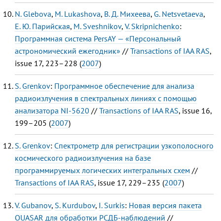
N. Glebova
,
M. Lukashova
,
В. Д. Михеева
,
G. Netsvetaeva
,
Е. Ю. Парийская
,
M. Sveshnikov
,
V. Skripnichenko
:
Программная система PersAY — «Персональный
астрономический ежегодник»
//
Transactions of IAA RAS
,
issue 17, 223–228 (
2007
)
S. Grenkov
:
Программное обеспечение для анализа
радиоизлучения в спектральных линиях с помощью
анализатора NI-5620
//
Transactions of IAA RAS
, issue 16,
199–205 (
2007
)
S. Grenkov
:
Спектрометр для регистрации узкополосного
космического радиоизлучения на базе
программируемых логических интегральных схем
//
Transactions of IAA RAS
, issue 17, 229–235 (
2007
)
V. Gubanov
,
S. Kurdubov
,
I. Surkis
:
Новая версия пакета
QUASAR для обработки РСДБ-наблюдений
//