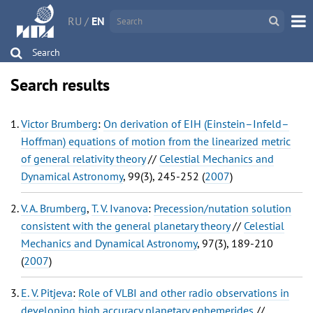
RU
/
EN
Search
Search results
Victor Brumberg
:
On derivation of EIH (Einstein–Infeld–
Hoffman) equations of motion from the linearized metric
of general relativity theory
//
Celestial Mechanics and
Dynamical Astronomy
, 99(3), 245-252 (
2007
)
V. A. Brumberg
,
T. V. Ivanova
:
Precession/nutation solution
consistent with the general planetary theory
//
Celestial
Mechanics and Dynamical Astronomy
, 97(3), 189-210
(
2007
)
E. V. Pitjeva
:
Role of VLBI and other radio observations in
developing high accuracy planetary ephemerides
//