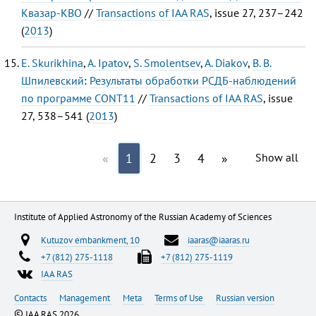
Квазар-КВО
//
Transactions of IAA RAS
, issue 27, 237–242
(
2013
)
E. Skurikhina
,
A. Ipatov
,
S. Smolentsev
,
A. Diakov
,
В. В.
Шпилевский
:
Результаты обработки РСДБ-наблюдений
по программе CONT11
//
Transactions of IAA RAS
, issue
27, 538–541 (
2013
)
«
1
2
3
4
»
Show all
Institute of Applied Astronomy of the Russian Academy of Sciences
Kutuzov embankment, 10
iaaras@iaaras.ru
+7 (812) 275-1118
+7 (812) 275-1119
IAA RAS
Contacts
Management
Meta
Terms of Use
Russian version
©
IAA RAS 2026