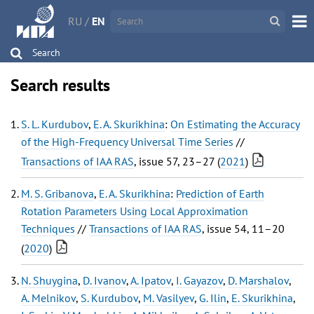
RU
/
EN
Search
Search results
S. L. Kurdubov
,
E. A. Skurikhina
:
On Estimating the Accuracy
of the High-Frequency Universal Time Series
//
Transactions of IAA RAS
, issue 57, 23–27 (
2021
)
M. S. Gribanova
,
E. A. Skurikhina
:
Prediction of Earth
Rotation Parameters Using Local Approximation
Techniques
//
Transactions of IAA RAS
, issue 54, 11–20
(
2020
)
N. Shuygina
,
D. Ivanov
,
A. Ipatov
,
I. Gayazov
,
D. Marshalov
,
A. Melnikov
,
S. Kurdubov
,
M. Vasilyev
,
G. Ilin
,
E. Skurikhina
,