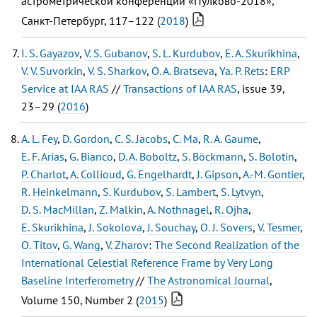
астрометрической конференции «Пулково-2018»,
Санкт-Петербург, 117–122 (
2018
)
I. S. Gayazov
,
V. S. Gubanov
,
S. L. Kurdubov
,
E. A. Skurikhina
,
V. V. Suvorkin
,
V. S. Sharkov
,
O. A. Bratseva
,
Ya. P. Rets
:
ERP
Service at IAA RAS
//
Transactions of IAA RAS
, issue 39,
23–29 (
2016
)
A. L. Fey
,
D. Gordon
,
C. S. Jacobs
,
C. Ma
,
R. A. Gaume
,
E. F. Arias
,
G. Bianco
,
D. A. Boboltz
,
S. Böckmann
,
S. Bolotin
,
P. Charlot
,
A. Collioud
,
G. Engelhardt
,
J. Gipson
,
A.-M. Gontier
,
R. Heinkelmann
,
S. Kurdubov
,
S. Lambert
,
S. Lytvyn
,
D. S. MacMillan
,
Z. Malkin
,
A. Nothnagel
,
R. Ojha
,
E. Skurikhina
,
J. Sokolova
,
J. Souchay
,
O. J. Sovers
,
V. Tesmer
,
O. Titov
,
G. Wang
,
V. Zharov
:
The Second Realization of the
International Celestial Reference Frame by Very Long
Baseline Interferometry
//
The Astronomical Journal
,
Volume 150, Number 2 (
2015
)