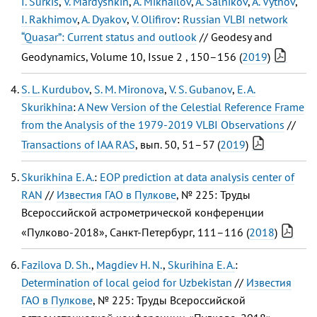
I. Surkis
,
V. Mardyshkin
,
A. Mikhailov
,
A. Salnikov
,
A. Vytnov
,
I. Rakhimov
,
A. Dyakov
,
V. Olifirov
:
Russian VLBI network
“Quasar”: Current status and outlook
// Geodesy and
Geodynamics, Volume 10, Issue 2 , 150–156 (
2019
)
S. L. Kurdubov
,
S. M. Mironova
,
V. S. Gubanov
,
E. A.
Skurikhina
:
A New Version of the Celestial Reference Frame
from the Analysis of the 1979-2019 VLBI Observations
//
Transactions of IAA RAS
, вып. 50, 51–57 (
2019
)
Skurikhina E. A.
:
EOP prediction at data analysis center of
RAN
//
Известия ГАО в Пулкове
, № 225: Труды
Всероссийской астрометрической конференции
«Пулково-2018», Санкт-Петербург, 111–116 (
2018
)
Fazilova D. Sh.
,
Magdiev H. N.
,
Skurihina E. A.
:
Determination of local geiod for Uzbekistan
//
Известия
ГАО в Пулкове
, № 225: Труды Всероссийской