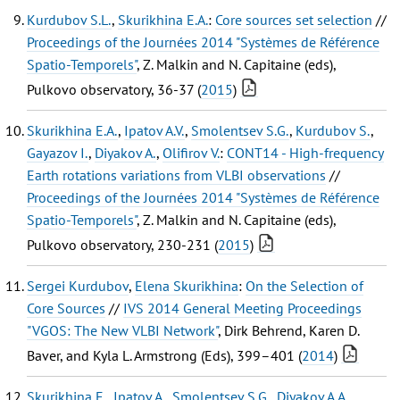
Kurdubov S.L.
,
Skurikhina E.A.
:
Core sources set selection
//
Proceedings of the Journées 2014 "Systèmes de Référence
Spatio-Temporels"
, Z. Malkin and N. Capitaine (eds),
Pulkovo observatory, 36-37 (
2015
)
Skurikhina E.A.
,
Ipatov A.V.
,
Smolentsev S.G.
,
Kurdubov S.
,
Gayazov I.
,
Diyakov A.
,
Olifirov V.
:
CONT14 - High-frequency
Earth rotations variations from VLBI observations
//
Proceedings of the Journées 2014 "Systèmes de Référence
Spatio-Temporels"
, Z. Malkin and N. Capitaine (eds),
Pulkovo observatory, 230-231 (
2015
)
Sergei Kurdubov
,
Elena Skurikhina
:
On the Selection of
Core Sources
//
IVS 2014 General Meeting Proceedings
"VGOS: The New VLBI Network"
, Dirk Behrend, Karen D.
Baver, and Kyla L. Armstrong (Eds), 399–401 (
2014
)
Skurikhina E.
,
Ipatov A.
,
Smolentsev S.G.
,
Diyakov A.A.
,