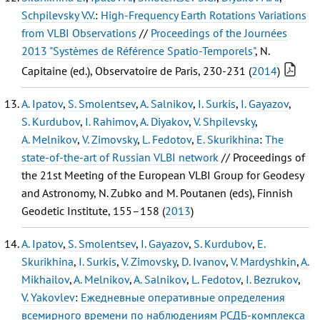
Schpilevsky V.V.
:
High-Frequency Earth Rotations Variations
from VLBI Observations
//
Proceedings of the Journées
2013 "Systèmes de Référence Spatio-Temporels"
, N.
Capitaine (ed.), Observatoire de Paris, 230-231 (
2014
)
A. Ipatov
,
S. Smolentsev
,
A. Salnikov
,
I. Surkis
,
I. Gayazov
,
S. Kurdubov
,
I. Rahimov
,
A. Diyakov
,
V. Shpilevsky
,
A. Melnikov
,
V. Zimovsky
,
L. Fedotov
,
E. Skurikhina
:
The
state-of-the-art of Russian VLBI network
// Proceedings of
the 21st Meeting of the European VLBI Group for Geodesy
and Astronomy, N. Zubko and M. Poutanen (eds), Finnish
Geodetic Institute, 155–158 (
2013
)
A. Ipatov
,
S. Smolentsev
,
I. Gayazov
,
S. Kurdubov
,
E.
Skurikhina
,
I. Surkis
,
V. Zimovsky
,
D. Ivanov
,
V. Mardyshkin
,
A.
Mikhailov
,
A. Melnikov
,
A. Salnikov
,
L. Fedotov
,
I. Bezrukov
,
V. Yakovlev
:
Ежедневные оперативные определения
всемирного времени по наблюдениям РСДБ-комплекса