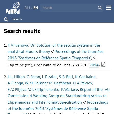
RU
/
EN
Search
Search results
T. V. Ivanova
:
On Solution of the secular system in the
analytical Moon's theory
//
Proceedings of the Journées
2013 "Systèmes de Référence Spatio-Temporels"
, N.
Capitaine (ed.), Observatoire de Paris, 269-270 (
2014
)
J. L. Hilton
,
C. Acton
,
J.-E. Arlot
,
S. A. Bell
,
N. Capitaine
,
A. Fienga
,
W. M. Folkner
,
M. Gastineau
,
D. A. Pavlov
,
E. V. Pitjeva
,
V. I. Skripnichenko
,
P. Wallace
:
Report of the IAU
Commission 4 Working Group on Standardizing Access to
Ehpemerides and File Format Specification
//
Proceedings
of the Journées 2013 "Systèmes de Référence Spatio-