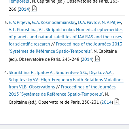
Temporels"
, N. Capitaine (ed.), Observatoire de Paris, 265-
266 (
2014
)
E. V. Pitjeva
,
G. A. Kosmodamianskiy
,
D. A. Pavlov
,
N. P. Pitjev
,
A. L. Poroshina
,
V. I. Skripnichenko
:
Numerical ephemerides
of planets and natural satellites of IAA RAS and their uses
for scientific research
//
Proceedings of the Journées 2013
"Systèmes de Référence Spatio-Temporels"
, N. Capitaine
(ed.), Observatoire de Paris, 245-248 (
2014
)
Skurikhina E.
,
Ipatov A.
,
Smolentsev S.G.
,
Diyakov A.A.
,
Schpilevsky V.V.
:
High-Frequency Earth Rotations Variations
from VLBI Observations
//
Proceedings of the Journées
2013 "Systèmes de Référence Spatio-Temporels"
, N.
Capitaine (ed.), Observatoire de Paris, 230-231 (
2014
)