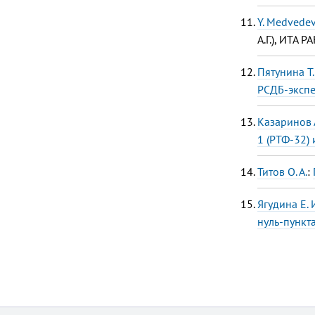
Y. Medvede
А.Г.), ИТА РА
Пятунина Т.
РСДБ-эксп
Казаринов А
1 (РТФ-32)
Титов О. А.
:
Ягудина Е. 
нуль-пункт