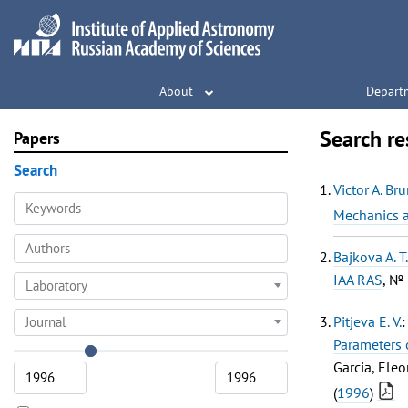
About
Depart
Search re
Papers
Search
Victor A. B
Mechanics 
Bajkova A. T
IAA RAS
, № 
Laboratory
Pitjeva E. V.
Journal
Parameters 
Garcia, Eleo
(
1996
)