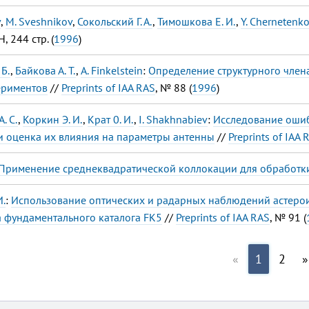
v
,
M. Sveshnikov
,
Сокольский Г. А.
,
Тимошкова Е. И.
,
Y. Chernetenk
Н, 244 стр. (
1996
)
 Б.
,
Байкова А. Т.
,
A. Finkelstein
:
Определение структурного член
ериментов
//
Preprints of IAA RAS
, № 88 (
1996
)
. С.
,
Коркин Э. И.
,
Крат 0. И.
,
I. Shakhnabiev
:
Исследование ошиб
 и оценка их влияния на параметры антенны
//
Preprints of IAA 
Применение среднеквадратической коллокации для обработ
И.
:
Использование оптических и радарных наблюдений астерои
а фундаментального каталога FK5
//
Preprints of IAA RAS
, № 91 (
«
1
2
»