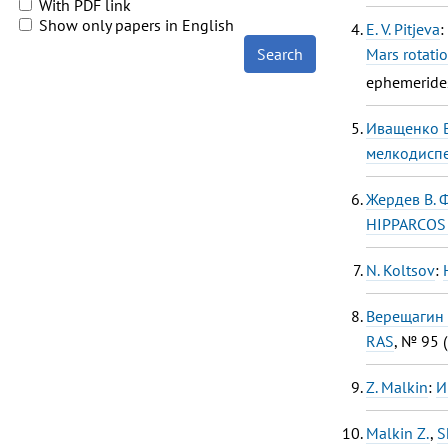
With PDF link
Show only papers in English
E. V. Pitjeva
:
Mars rotati
Search
ephemerides
Иващенко В
мелкодиспе
Жердев В. Ф
HIPPARCOS 
N. Koltsov
:
Верещагин С
RAS
, № 95 (
Z. Malkin
:
И
Malkin Z.
,
S