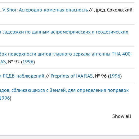
o
,
V. Shor
:
Астеродно-кометная опасность
// , (ред. Сокольский
а задержки по данным астрометрических и геодезических
ок поверхности щитов главного зеркала антенны ТНА-400-
RAS
, № 92 (
1996
)
ки РСДБ-наблюдений
//
Preprints of IAA RAS
, № 96 (
1996
)
дов, сближающихся с Землей, для определения поправок
1996
)
Show all