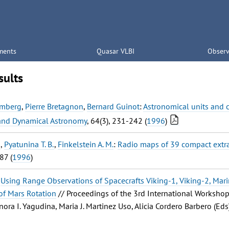
ments
Quasar VLBI
Observ
sults
rumberg
,
Pierre Bretagnon
,
Bernard Guinot
:
Astronomical units and c
and Dynamical Astronomy
, 64(3), 231-242 (
1996
)
.
,
Pyatunina T. B.
,
Finkelstein A. M.
:
Radio maps of 39 compact extra
87 (
1996
)
:
Using Range Observations of Spacecrafts Viking-1, Viking-2, Mar
of Mars Rotation
// Proceedings of the 3rd International Workshop
nora I. Yagudina, Maria J. Martinez Uso, Alicia Cordero Barbero (E