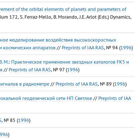
vement of the orbital elements of planets and parameters of
um 172, S. Ferraz-Mello, B. Morando, J.E. Arlot (Eds.) Dynamics,
ное моделирование воздействия высокоскоростных
м космических аппаратов
//
Preprints of IAA RAS
, № 94 (
1996
)
. М.
:
Практическое применение звездных каталогов FK5 и
я
//
Preprints of IAA RAS
, № 97 (
1996
)
игналов в радиометре
//
Preprints of IAA RAS
, № 89 (
1996
)
локальной геодезической сети НП Светлое
//
Preprints of IAA
S
, № 85 (
1996
)
996
)