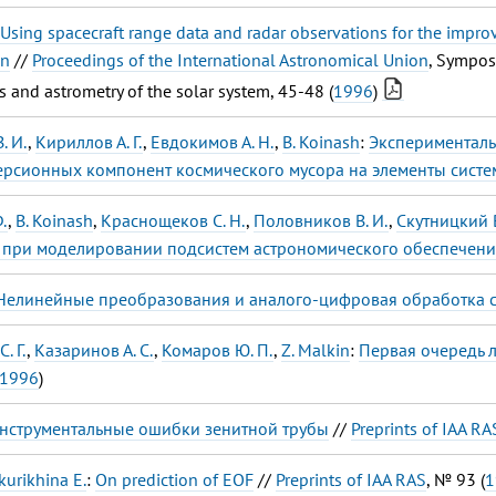
Using spacecraft range data and radar observations for the impro
on
//
Proceedings of the International Astronomical Union
, Symposi
 and astrometry of the solar system, 45-48 (
1996
)
. И.
,
Кириллов А. Г.
,
Евдокимов А. Н.
,
B. Koinash
:
Эксперименталь
рсионных компонент космического мусора на элементы систе
.
,
B. Koinash
,
Краснощеков С. Н.
,
Половников В. И.
,
Скутницкий В
при моделировании подсистем астрономического обеспечени
Нелинейные преобразования и аналого-цифровая обработка с
. Г.
,
Казаринов А. С.
,
Комаров Ю. П.
,
Z. Malkin
:
Первая очередь 
1996
)
нструментальные ошибки зенитной трубы
//
Preprints of IAA RA
kurikhina E.
:
On рrediction of EOF
//
Preprints of IAA RAS
, № 93 (
1