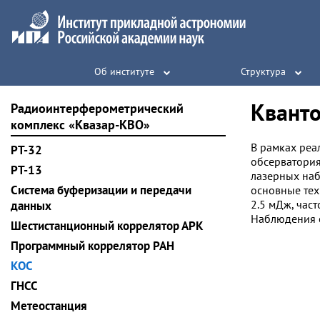
Об институте
Структура
Кванто
Радиоинтерфероме­три­чес­кий
комплекс «Квазар-КВО»
В рамках реа
РТ-32
обсерватория
РТ-13
лазерных наб
Система буферизации и передачи
основные тех
2.5 мДж, час
данных
Наблюдения с
Шестистанционный коррелятор АРК
Программный коррелятор РАН
KOC
ГНСС
Метеостанция