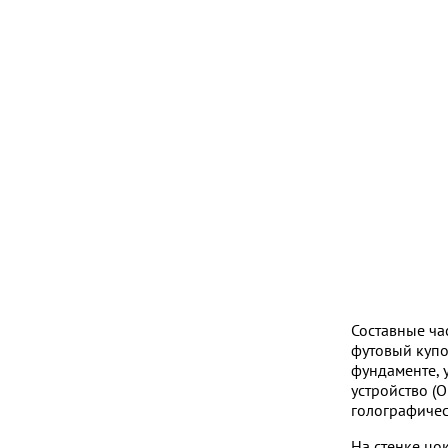
Составные ча
футовый купо
фундаменте, 
устройство (
голографическ
На стенке цо