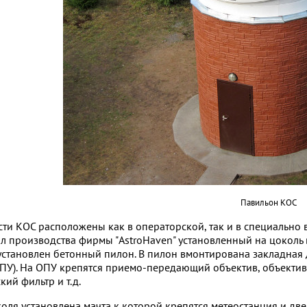
Павильон КОС
сти КОС расположены как в операторской, так и в специально 
л производства фирмы "AstroHaven" установленный на цоколь 
установлен бетонный пилон. В пилон вмонтирована закладная 
ОПУ). На ОПУ крепятся приемо-передающий объектив, объектив 
ий фильтр и т.д.
коля установлена мачта к которой крепятся метеостанция и д