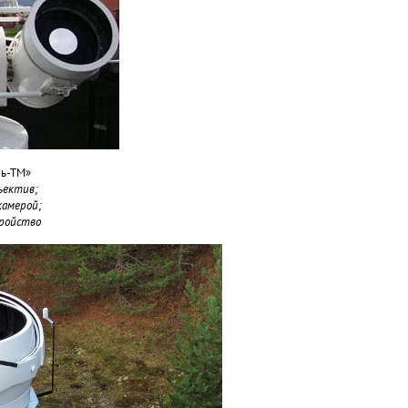
нь-ТМ»
ъектив;
камерой;
тройство