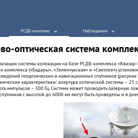
РСДБ-комплекс
Наблюдения
во-оптическая система компле
лизации системы колокации на базе РСДБ-комплекса «Квазар-
х комплекса («Бадары», «Зеленчукская» и «Светлое») установ
людений геодезических и навигационных спутников (рисунок
нические характеристики: апертура оптической системы – 25 см
тота импульсов – 300 Гц. Система может проводить лазерную ло
путников с высотой до 6000 км могут быть проведены и в днев