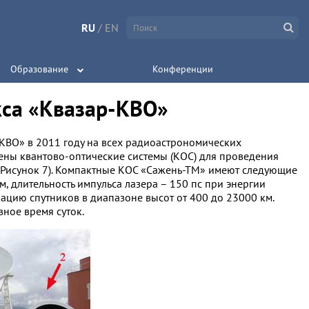
RU
/
EN
Образование
Конференции
кса «Квазар-КВО»
КВО» в 2011 году на всех радиоастрономических
лены квантово-оптические системы (КОС) для проведения
 Рисунок 7). Компактные КОС «Сажень-ТМ» имеют следующие
, длительность импульса лазера – 150 пс при энергии
кацию спутников в диапазоне высот от 400 до 23000 км.
ное время суток.