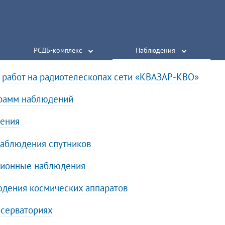
РСДБ-комплекс
Наблюдения
работ на радиотелескопах сети «КВАЗАР-КВО»
грамм наблюдений
рения
аблюдения спутников
ционные наблюдения
дения космических аппаратов
бсерваториях