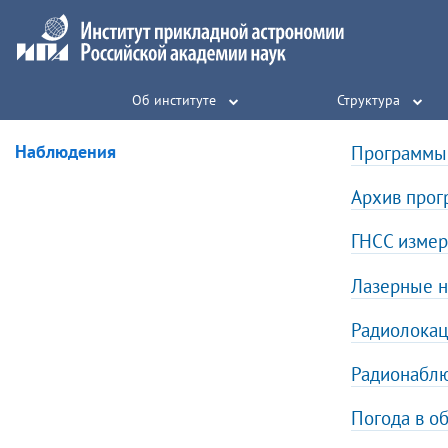
Об институте
Структура
Наблюдения
Программы 
Архив про
ГНСС изме
Лазерные н
Радиолока
Радионаблю
Погода в о