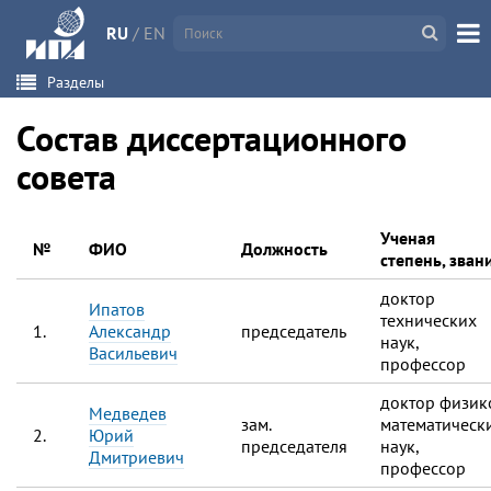
RU
/
EN
Разделы
Состав диссертационного
совета
Ученая
№
ФИО
Должность
степень, зван
доктор
Ипатов
технических
1.
Александр
председатель
наук,
Васильевич
профессор
доктор физик
Медведев
зам.
математическ
2.
Юрий
председателя
наук,
Дмитриевич
профессор