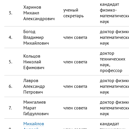
кандидат
Харинов
ученый
физико-
3.
Михаил
секретарь
математическ
Александрович
наук
Богод
доктор физик
4.
Владимир
член совета
математическ
Михайлович
наук
доктор
Кольцов
технических
5.
Николай
член совета
наук,
Ефимович
профессор
Лавров
доктор физик
6.
Александр
член совета
математическ
Петрович
наук
Мингалиев
доктор физик
7.
Марат
член совета
математическ
Габдуллович
наук
Михайлов
кандидат