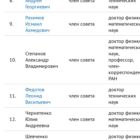
8.
Андрей
член совета
технических
Георгиевич
наук
Рахимов
доктор физик
9.
Исмаил
член совета
математическ
Ахмедович
наук
доктор физик
математическ
Степанов
наук,
10.
Александр
член совета
профессор,
Владимирович
член-
корреспонден
РАН
Федотов
доктор
11.
Леонид
член совета
технических
Васильевич
наук
Чернетенко
доктор физик
12.
Юлия
член совета
математическ
Андреевна
наук
Шевченко
доктор физик