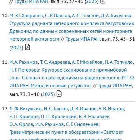
//
Труды ИПА РАН
, вып. 72, 37–41 (
2025
)
М. Ю. Ховричев
,
С. Р. Павлов
,
А. Л. Толстой
,
Д. А. Бикулова
:
Структура радианта метеорного комплекса Августовских
Драконид по данным современных сетей мониторинга
метеорной активности
//
Труды ИПА РАН
, вып. 75, 45–51
(
2025
)
И. А. Рахимов
,
Т. C. Андреева
,
А. Г. Михайлов
,
Н. А. Топчило
,
Н. Г. Петерова
:
Круговое сканирование прилимбовой
зоны Солнца по наблюдениям на радиотелескопе РТ-32
ИПА РАН. Метод и первые результаты
//
Труды ИПА РАН
,
вып. 73, 3–10 (
2025
)
Л. Ф. Витушкин
,
И. С. Гаязов
,
Д. В. Иванов
,
А. В. Ипатов
,
Е. П. Кривцов
,
П. П. Кролицкий
,
В. В. Наливаев
,
О. А. Орлов
,
И. А. Рахимов
,
С. Г. Смоленцев
:
Гравиметрический пункт в обсерватории «Светлое»
радиоинтерферометрического комплекса «Квазар-