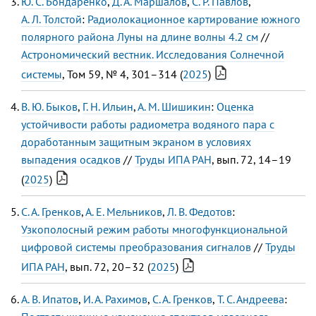
Ю. С. Бондаренко
,
Д. А. Маршалов
,
C. Р. Павлов
,
А. Л. Толстой
:
Радиолокационное картирование южного
полярного района Луны на длине волны 4.2 см
//
Астрономический вестник. Исследования Солнечной
системы
, Том 59, № 4, 301–314 (
2025
)
В. Ю. Быков
,
Г. Н. Ильин
,
А. М. Шишикин
:
Оценка
устойчивости работы радиометра водяного пара с
доработанным защитным экраном в условиях
выпадения осадков
//
Труды ИПА РАН
, вып. 72, 14–19
(
2025
)
С. А. Гренков
,
А. Е. Мельников
,
Л. В. Федотов
:
Узкополосный режим работы многофункциональной
цифровой системы преобразования сигналов
//
Труды
ИПА РАН
, вып. 72, 20–32 (
2025
)
А. В. Ипатов
,
И. А. Рахимов
,
С. А. Гренков
,
Т. С. Андреева
: