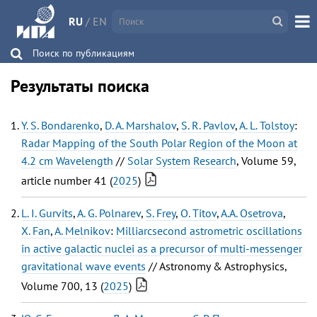
RU
/
EN
Поиск по публикациям
Результаты поиска
Y. S. Bondarenko
,
D. A. Marshalov
,
S. R. Pavlov
,
A. L. Tolstoy
:
Radar Mapping of the South Polar Region of the Moon at
4.2 cm Wavelength
//
Solar System Research
, Volume 59,
article number 41 (
2025
)
L. I. Gurvits
,
A. G. Polnarev
,
S. Frey
,
O. Titov
,
A.A. Osetrova
,
X. Fan
,
A. Melnikov
:
Milliarcsecond astrometric oscillations
in active galactic nuclei as a precursor of multi-messenger
gravitational wave events
// Astronomy & Astrophysics,
Volume 700, 13 (
2025
)