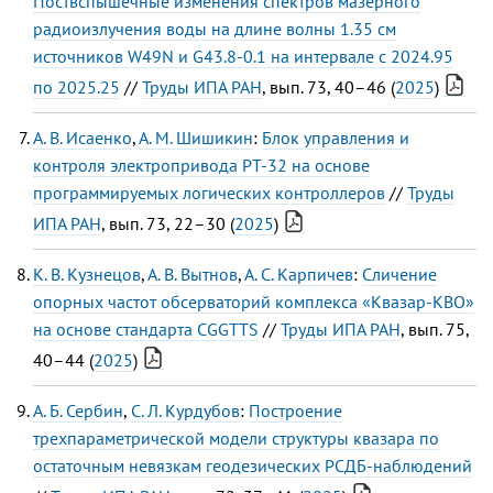
Поствспышечные изменения спектров мазерного
радиоизлучения воды на длине волны 1.35 см
источников W49N и G43.8-0.1 на интервале с 2024.95
по 2025.25
//
Труды ИПА РАН
, вып. 73, 40–46 (
2025
)
А. В. Исаенко
,
А. М. Шишикин
:
Блок управления и
контроля электропривода РТ-32 на основе
программируемых логических контроллеров
//
Труды
ИПА РАН
, вып. 73, 22–30 (
2025
)
К. В. Кузнецов
,
А. В. Вытнов
,
А. С. Карпичев
:
Сличение
опорных частот обсерваторий комплекса «Квазар-КВО»
на основе стандарта CGGTTS
//
Труды ИПА РАН
, вып. 75,
40–44 (
2025
)
А. Б. Сербин
,
С. Л. Курдубов
:
Построение
трехпараметрической модели структуры квазара по
остаточным невязкам геодезических РСДБ-наблюдений