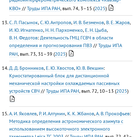
КВО»
//
Труды ИПА РАН
, вып. 74, 3–15 (
2025
)
С. Л. Пасынок
,
С. Ю. Антропов
,
И. В. Безменов
,
В. Е. Жаров
,
И. Ю. Игнатенко
,
Н. Н. Пархоменко
,
Е. Н. Цыба
,
В. Н. Федотов
:
Деятельность ГМЦ ГСВЧ в области
определения и прогнозирования ПВЗ
//
Труды ИПА
РАН
, вып. 73, 31–39 (
2025
)
Д. Д. Бронников
,
Е. Ю. Хвостов
,
Ю. В. Векшин
:
Криостатированный блок для дистанционной
механической настройки охлаждаемых пассивных
устройств СВЧ
//
Труды ИПА РАН
, вып. 72, 10–13 (
2025
)
А. И. Яковлев
,
Р. И. Алтунин
,
К. К. Жбанов
,
А. В. Прокофьев
:
Методика определения астрономического азимута с
использованием высокоточного электронного
тахеометра Leica TC 2003
//
Труды ИПА РАН
, вып. 72, 42–