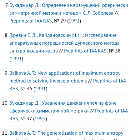
Бухаджиар Д.
:
Определение возмущений сферически
симметричной метрики методом С. Л. Соболева
//
Preprints of IAA RAS
, № 29 (
1991
)
Гуревич Е. Л.
,
Кайдановский M. Н.
:
Исследование
аппаратурных погрешностей дуплексного метода
синхронизации часов
//
Preprints of IAA RAS
, № 38
(
1991
)
Bajkova A. Т.
:
New applications of maximum entropy
method to solving inverse problems
//
Preprints of IAA
RAS
, № 36 (
1991
)
Бухаджиар Д.
:
Уравнения движения тел на фоне
сферически симметричной метрики
//
Preprints of IAA
RAS
, № 37 (
1991
)
Bajkova A. Т.
:
The generalization of maximum entropy