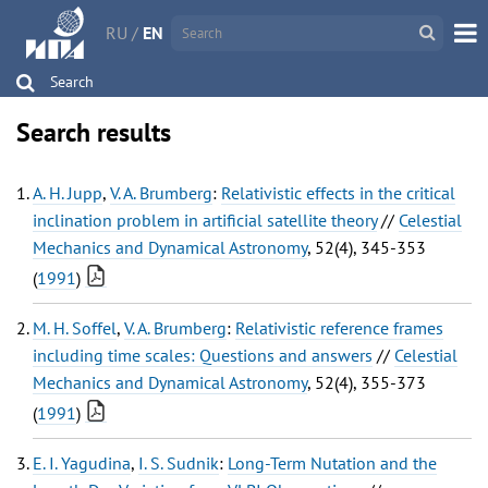
RU
/
EN
Search
Search results
A. H. Jupp
,
V. A. Brumberg
:
Relativistic effects in the critical
inclination problem in artificial satellite theory
//
Celestial
Mechanics and Dynamical Astronomy
, 52(4), 345-353
(
1991
)
M. H. Soffel
,
V. A. Brumberg
:
Relativistic reference frames
including time scales: Questions and answers
//
Celestial
Mechanics and Dynamical Astronomy
, 52(4), 355-373
(
1991
)
E. I. Yagudina
,
I. S. Sudnik
:
Long-Term Nutation and the