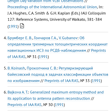
Length Day Variation from VLBI Observations
//
Proceedings of the International Astronomical Union
, In:
J.A. Hughes, C.A. Smith & G.H. Kaplan (Eds.) IAU Colloquim
127: Reference Systems, University of Waikato, 381-384
(
1991
)
Брумберг Е. В.
,
Гончаров Г. А.
,
V. Gubanov
:
Об
определении трехмерных топоцентрических координат
навигационных ИСЗ по РСДБ-наблюдениям
//
Preprints
of IAA RAS
, № 31 (
1991
)
B. Koinash
,
Прокопчина С. В.
:
Регуляризирующий
байесовский подход в задачах классификации объектов
по изображениям
//
Preprints of IAA RAS
, № 33 (
1991
)
Bajkova A. Т.
:
Generalized maximum entropy method and
its application to antenna pattern reconstruction
//
Preprints of IAA RAS
, № 30 (
1991
)