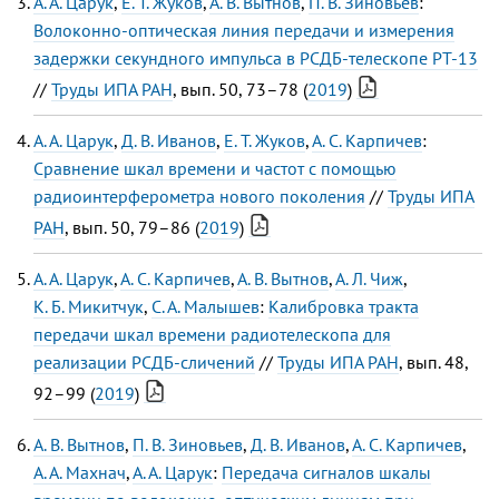
А. А. Царук
,
Е. Т. Жуков
,
А. В. Вытнов
,
П. В. Зиновьев
:
Волоконно-оптическая линия передачи и измерения
задержки секундного импульса в РСДБ-телескопе РТ-13
//
Труды ИПА РАН
, вып. 50, 73–78 (
2019
)
А. А. Царук
,
Д. В. Иванов
,
Е. Т. Жуков
,
А. С. Карпичев
:
Сравнение шкал времени и частот с помощью
радиоинтерферометра нового поколения
//
Труды ИПА
РАН
, вып. 50, 79–86 (
2019
)
А. А. Царук
,
А. С. Карпичев
,
А. В. Вытнов
,
А. Л. Чиж
,
К. Б. Микитчук
,
С. А. Малышев
:
Калибровка тракта
передачи шкал времени радиотелескопа для
реализации РСДБ-сличений
//
Труды ИПА РАН
, вып. 48,
92–99 (
2019
)
А. В. Вытнов
,
П. В. Зиновьев
,
Д. В. Иванов
,
А. C. Карпичев
,
А. А. Махнач
,
А. А. Царук
:
Передача сигналов шкалы