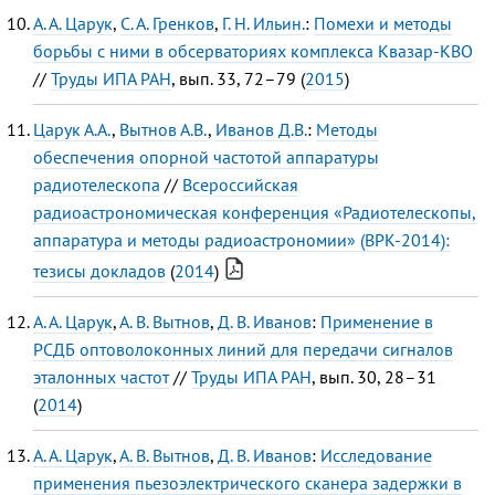
А. А. Царук
,
С. А. Гренков
,
Г. Н. Ильин.
:
Помехи и методы
борьбы с ними в обсерваториях комплекса Квазар-КВО
//
Труды ИПА РАН
, вып. 33, 72–79 (
2015
)
Царук А.А.
,
Вытнов А.В.
,
Иванов Д.В.
:
Методы
обеспечения опорной частотой аппаратуры
радиотелескопа
//
Всероссийская
радиоастрономическая конференция «Радиотелескопы,
аппаратура и методы радиоастрономии» (ВРК-2014):
тезисы докладов
(
2014
)
А. А. Царук
,
А. В. Вытнов
,
Д. В. Иванов
:
Применение в
РСДБ оптоволоконных линий для передачи сигналов
эталонных частот
//
Труды ИПА РАН
, вып. 30, 28–31
(
2014
)
А. А. Царук
,
А. В. Вытнов
,
Д. В. Иванов
:
Исследование
применения пьезоэлектрического сканера задержки в