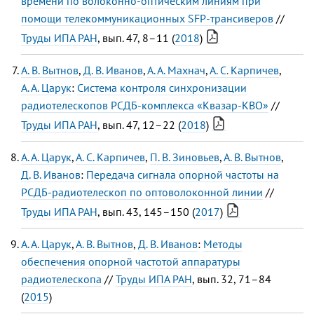
времени по волоконно-оптическим линиям при
помощи телекоммуникационных SFP-трансиверов
//
Труды ИПА РАН
, вып. 47, 8–11 (
2018
)
А. В. Вытнов
,
Д. В. Иванов
,
А. А. Махнач
,
А. С. Карпичев
,
А. А. Царук
:
Система контроля синхронизации
радиотелескопов РСДБ-комплекса «Квазар-КВО»
//
Труды ИПА РАН
, вып. 47, 12–22 (
2018
)
А. А. Царук
,
А. С. Карпичев
,
П. В. Зиновьев
,
А. В. Вытнов
,
Д. В. Иванов
:
Передача сигнала опорной частоты на
РСДБ-радиотелескоп по оптоволоконной линии
//
Труды ИПА РАН
, вып. 43, 145–150 (
2017
)
А. А. Царук
,
А. В. Вытнов
,
Д. В. Иванов
:
Методы
обеспечения опорной частотой аппаратуры
радиотелескопа
//
Труды ИПА РАН
, вып. 32, 71–84
(
2015
)