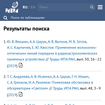
RU
/
EN
Поиск по публикациям
Результаты поиска
Ю. В. Векшин
,
А. А. Царук
,
А. В. Вытнов
,
М. Б. Зотов
,
А. С. Карпичев
,
Е. Ю. Хвостов
:
Применение волоконно-
оптических линий передачи в радиоастрономических
приемных устройствах
//
Труды ИПА РАН
, вып. 50, 16–22
(
2019
)
Т. С. Андреева
,
А. В. Исаенко
,
А. А. Царук
,
Г. Н. Ильин
,
С. А. Гренков
,
И. А. Рахимов
:
Помеховая обстановка в
обсерватории «Светлое»
//
Труды ИПА РАН
, вып. 48, 3–9
(
2019
)