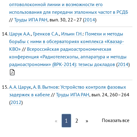
оптоволоконной линии и возможности его
использования для передачи эталонных частот в РСДБ
//
Труды ИПА РАН
, вып. 30, 22–27 (
2014
)
Царук А.А.
,
Гренков С.А.
,
Ильин Г.Н.
:
Помехи и методы
борьбы с ними в обсерваториях комплекса «Квазар-
КВО»
//
Всероссийская радиоастрономическая
конференция «Радиотелескопы, аппаратура и методы
радиоастрономии» (ВРК-2014): тезисы докладов
(
2014
)
А. А. Царук
,
А. В. Вытнов
:
Устройство контроля фазовых
задержек в кабеле
//
Труды ИПА РАН
, вып. 24, 260–264
(
2012
)
«
1
2
»
Показать все