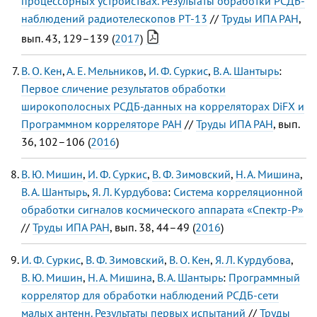
процессорных устройствах. Результаты обработки РСДБ-
наблюдений радиотелескопов РТ-13
//
Труды ИПА РАН
,
вып. 43, 129–139 (
2017
)
В. О. Кен
,
А. Е. Мельников
,
И. Ф. Суркис
,
В. А. Шантырь
:
Первое сличение результатов обработки
широкополосных РСДБ-данных на корреляторах DiFX и
Программном корреляторе РАН
//
Труды ИПА РАН
, вып.
36, 102–106 (
2016
)
В. Ю. Мишин
,
И. Ф. Суркис
,
В. Ф. Зимовский
,
Н. А. Мишина
,
В. А. Шантырь
,
Я. Л. Курдубова
:
Система корреляционной
обработки сигналов космического аппарата «Спектр-Р»
//
Труды ИПА РАН
, вып. 38, 44–49 (
2016
)
И. Ф. Суркис
,
В. Ф. Зимовский
,
В. О. Кен
,
Я. Л. Курдубова
,
В. Ю. Мишин
,
Н. А. Мишина
,
В. А. Шантырь
:
Программный
коррелятор для обработки наблюдений РСДБ-сети
малых антенн. Результаты первых испытаний
//
Труды