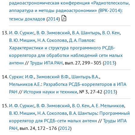
радиоастрономическая конференция «Радиотелескопы,
аппаратура и методы радиоастрономии» (ВРК-2014):
тезисы докладов
(
2014
)
И. Ф. Суркис
,
В. Ф. Зимовский
,
В. А. Шантырь
,
В. О. Кен
,
В. Ю. Мишин
,
Н. А. Соколова
,
Д. А. Павлов
:
Характеристики и структура программного РСДБ-
коррелятора для обработки наблюдений сети малых
антенн
//
Труды ИПА РАН
, вып. 27, 299–305 (
2013
)
Суркис И.Ф.
,
Зимовский В.Ф.
,
Шантырь В.А.
,
Мельников А.Е.
:
Разработка РСДБ-корреляторов в ИПА
РАН
//
История науки и техники
, № 3, 27-42 (
2013
)
И. Ф. Суркис
,
В. Ф. Зимовский
,
В. О. Кен
,
А. Е. Мельников
,
В. Ю. Мишин
,
Н. А. Соколова
,
В. А. Шантырь
:
Программный
коррелятор для РСДБ-сети малых антенн
//
Труды ИПА
РАН
, вып. 24, 172–176 (
2012
)