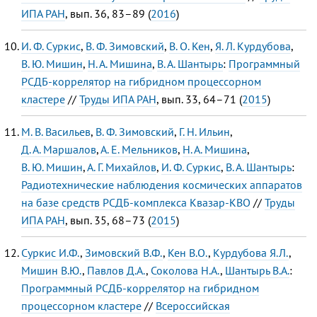
ИПА РАН
, вып. 36, 83–89 (
2016
)
И. Ф. Суркис
,
В. Ф. Зимовский
,
В. О. Кен
,
Я. Л. Курдубова
,
В. Ю. Мишин
,
Н. А. Мишина
,
В. А. Шантырь
:
Программный
РСДБ-коррелятор на гибридном процессорном
кластере
//
Труды ИПА РАН
, вып. 33, 64–71 (
2015
)
М. В. Васильев
,
В. Ф. Зимовский
,
Г. Н. Ильин
,
Д. А. Маршалов
,
А. Е. Мельников
,
Н. А. Мишина
,
В. Ю. Мишин
,
А. Г. Михайлов
,
И. Ф. Суркис
,
В. А. Шантырь
:
Радиотехнические наблюдения космических аппаратов
на базе средств РСДБ-комплекса Квазар-КВО
//
Труды
ИПА РАН
, вып. 35, 68–73 (
2015
)
Суркис И.Ф.
,
Зимовский В.Ф.
,
Кен В.О.
,
Курдубова Я.Л.
,
Мишин В.Ю.
,
Павлов Д.А.
,
Соколова Н.А.
,
Шантырь В.А.
:
Программный РСДБ-коррелятор на гибридном
процессорном кластере
//
Всероссийская