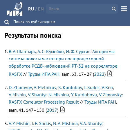
RU
/
EN
Поиск по публикациям
Результаты поиска
В. А. Шантырь
,
А. С. Кумейко
,
И. Ф. Суркис
:
Алгоритмы
синтеза полосы частот при постпроцессорной
обработке РСДБ-наблюдений РТ-32 на корреляторе
RASFX
//
Труды ИПА РАН
, вып. 63, 17–27 (
2022
)
D. Zhuravov
,
A. Melnikov
,
S. Kurdubov
,
I. Surkis
,
V. Ken
,
V. Mishin
,
V. Shantyr
,
N. Mishina
,
Y. Kurdubova
,
V. Zimovsky
:
RASFX Correlator Processing Result
//
Труды ИПА РАН
,
вып. 41, 147–150 (
2017
)
V. Y. Mishin
,
I. F. Surkis
,
N. A. Mishina
,
V. A. Shantyr
,