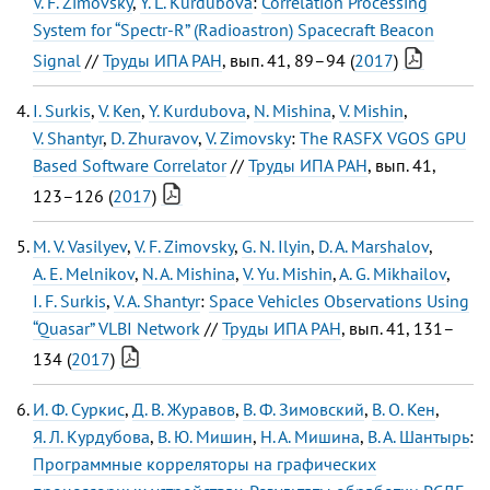
V. F. Zimovsky
,
Y. L. Kurdubova
:
Correlation Processing
System for “Spectr-R” (Radioastron) Spacecraft Beacon
Signal
//
Труды ИПА РАН
, вып. 41, 89–94 (
2017
)
I. Surkis
,
V. Ken
,
Y. Kurdubova
,
N. Mishina
,
V. Mishin
,
V. Shantyr
,
D. Zhuravov
,
V. Zimovsky
:
The RASFX VGOS GPU
Based Software Correlator
//
Труды ИПА РАН
, вып. 41,
123–126 (
2017
)
M. V. Vasilyev
,
V. F. Zimovsky
,
G. N. Ilyin
,
D. A. Marshalov
,
A. E. Melnikov
,
N. A. Mishina
,
V. Yu. Mishin
,
A. G. Mikhailov
,
I. F. Surkis
,
V. A. Shantyr
:
Space Vehicles Observations Using
“Quasar” VLBI Network
//
Труды ИПА РАН
, вып. 41, 131–
134 (
2017
)
И. Ф. Суркис
,
Д. В. Журавов
,
В. Ф. Зимовский
,
В. О. Кен
,
Я. Л. Курдубова
,
В. Ю. Мишин
,
Н. А. Мишина
,
В. А. Шантырь
:
Программные корреляторы на графических