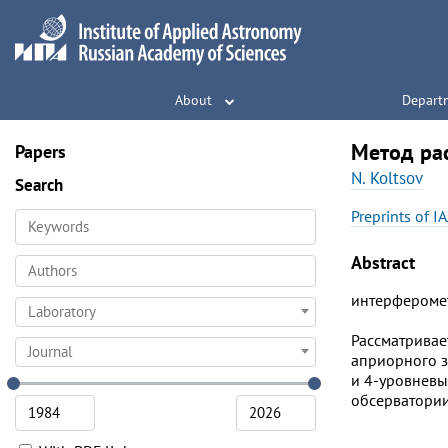
About
Depart
Метод ра
Papers
N. Koltsov
Search
Preprints of I
Abstract
интерферометр
Laboratory
Рассматривае
Journal
априорного з
и 4-уровневы
обсерватории 