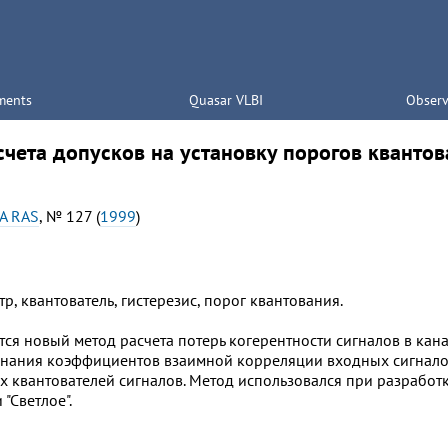
ments
Quasar VLBI
Observ
счета допусков на установку порогов кванто
AA RAS
, № 127 (
1999
)
, квантователь, гистерезис, порог квантования.
тся новый метод расчета потерь когерентности сигналов в кан
нания коэффициентов взаимной корреляции входных сигналов.
х квантователей сигналов. Метод использовался при разработ
"Светлое".