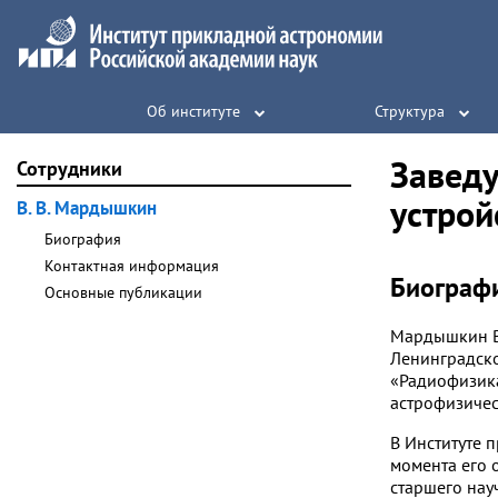
Об институте
Структура
Завед
Сотрудники
устрой
В. В. Мардышкин
Биография
Контактная информация
Биограф
Основные публикации
Мардышкин В
Ленинградско
«Радиофизика
астрофизичес
В Институте 
момента его 
старшего нау