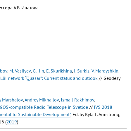
сора А.В. Ипатова.
ubov
,
M. Vasilyev
,
G. Ilin
,
E. Skurikhina
,
I. Surkis
,
V. Mardyshkin
,
LBI network “Quasar”: Current status and outlook
// Geodesy
y Marshalov
,
Andrey Mikhailov
,
Ismail Rakhimov
,
VGOS-compatible Radio Telescope in Svetloe
//
IVS 2018
mental to Sustainable Development"
, Ed. by Kyla L. Armstrong,
6 (
2019
)