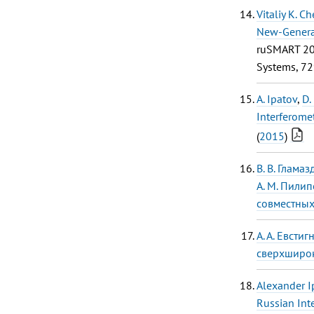
Vitaliy K. C
New-Generat
ruSMART 201
Systems, 72
A. Ipatov
,
D.
Interferome
(
2015
)
В. В. Глама
А. М. Пили
совместны
А. А. Евстиг
сверхширок
Alexander I
Russian Int