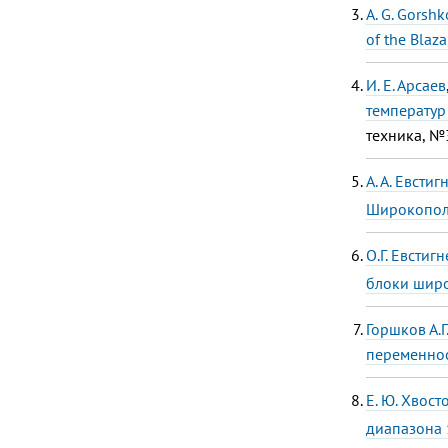
A. G. Gorshk
of the Blaz
И. Е. Арсаев
температур
техника, №
А. А. Евстиг
Широкополо
О.Г. Евстиг
блоки широ
Горшков А.Г
переменнос
Е. Ю. Хвост
диапазона 