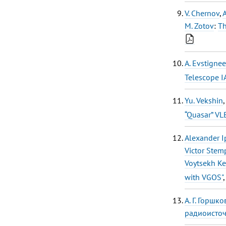
V. Chernov
,
A
M. Zotov
:
Th
A. Evstigne
Telescope I
Yu. Vekshin
“Quasar” VL
Alexander I
Victor Stem
Voytsekh K
with VGOS"
А. Г. Горшко
радиоисточ