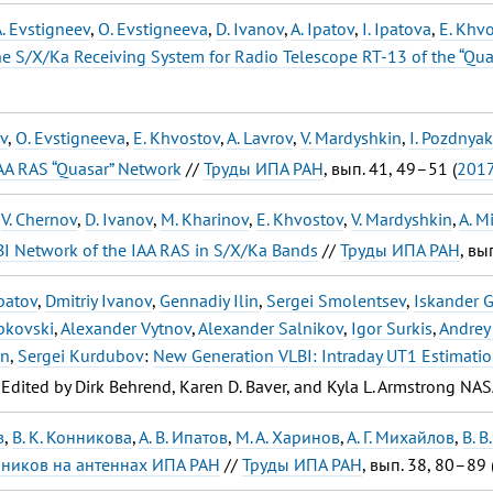
. Evstigneev
,
O. Evstigneeva
,
D. Ivanov
,
A. Ipatov
,
I. Ipatova
,
E. Khv
e S/X/Ka Receiving System for Radio Telescope RT-13 of the “Qu
ev
,
O. Evstigneeva
,
E. Khvostov
,
A. Lavrov
,
V. Mardyshkin
,
I. Pozdnya
AA RAS “Quasar” Network
//
Труды ИПА РАН
, вып. 41, 49–51 (
201
,
V. Chernov
,
D. Ivanov
,
M. Kharinov
,
E. Khvostov
,
V. Mardyshkin
,
A. M
BI Network of the IAA RAS in S/X/Ka Bands
//
Труды ИПА РАН
, вы
patov
,
Dmitriy Ivanov
,
Gennadiy Ilin
,
Sergei Smolentsev
,
Iskander 
pkovski
,
Alexander Vytnov
,
Alexander Salnikov
,
Igor Surkis
,
Andrey
en
,
Sergei Kurdubov
:
New Generation VLBI: Intraday UT1 Estimati
, Edited by Dirk Behrend, Karen D. Baver, and Kyla L. Armstrong
в
,
В. К. Конникова
,
А. В. Ипатов
,
М. А. Харинов
,
А. Г. Михайлов
,
В. 
ников на антеннах ИПА РАН
//
Труды ИПА РАН
, вып. 38, 80–89 