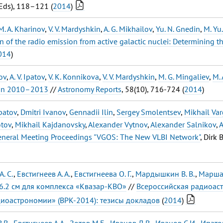
Eds), 118–121 (
2014
)
M. A. Kharinov
,
V. V. Mardyshkin
,
A. G. Mikhailov
,
Yu. N. Gnedin
,
M. Yu
n of the radio emission from active galactic nuclei: Determining 
014
)
ov
,
A. V. Ipatov
,
V. K. Konnikova
,
V. V. Mardyshkin
,
M. G. Mingaliev
,
M. 
in 2010–2013
//
Astronomy Reports
, 58(10), 716-724 (
2014
)
patov
,
Dmitri Ivanov
,
Gennadii Ilin
,
Sergey Smolentsev
,
Mikhail Va
otov
,
Mikhail Kajdanovsky
,
Alexander Vytnov
,
Alexander Salnikov
,
A
neral Meeting Proceedings "VGOS: The New VLBI Network"
, Dirk
. С.
,
Евстигнеев А. А.
,
Евстигнеева О. Г.
,
Мардышкин В. В.
,
Маршал
6.2 см для комплекса «Квазар-КВО»
//
Всероссийская радиоас
иоастрономии» (ВРК-2014): тезисы докладов
(
2014
)
.В.
,
Евстигнеев А.А.
,
Зотов М.Б.
,
Иванов Д.В.
,
Иванов С.И.
,
Ипатов