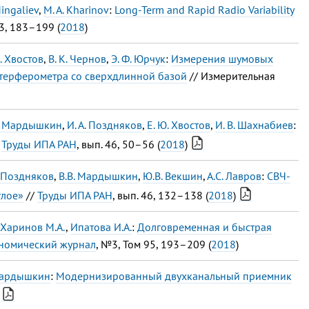
Mingaliev
,
M. A. Kharinov
:
Long-Term and Rapid Radio Variability
 3, 183–199 (
2018
)
. Хвостов
,
В. К. Чернов
,
Э. Ф. Юрчук
:
Измерения шумовых
терферометра со сверхдлинной базой
// Измерительная
В. Мардышкин
,
И. А. Поздняков
,
Е. Ю. Хвостов
,
И. В. Шахнабиев
:
/
Труды ИПА РАН
, вып. 46, 50–56 (
2018
)
. Поздняков
,
В.В. Мардышкин
,
Ю.В. Векшин
,
А.С. Лавров
:
СВЧ-
тлое»
//
Труды ИПА РАН
, вып. 46, 132–138 (
2018
)
Харинов М.А.
,
Ипатова И.А.
:
Долговременная и быстрая
номический журнал
, №3, Том 95, 193–209 (
2018
)
 Мардышкин
:
Модернизированный двухканальный приемник
)