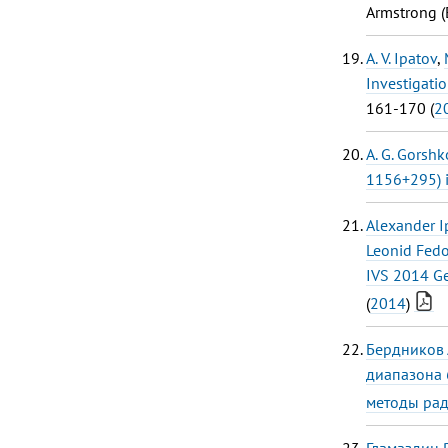
Armstrong (
A. V. Ipatov
,
Investigatio
161-170 (
2
A. G. Gorshk
1156+295) 
Alexander I
Leonid Fed
IVS 2014 Ge
(
2014
)
Бердников А
диапазона 
методы рад
Гламаздин В