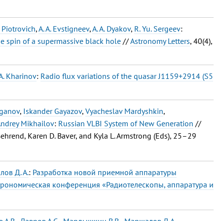
. Piotrovich
,
A. A. Evstigneev
,
A. A. Dyakov
,
R. Yu. Sergeev
:
the spin of a supermassive black hole
//
Astronomy Letters
, 40(4),
A. Kharinov
:
Radio flux variations of the quasar J1159+2914 (S5
rganov
,
Iskander Gayazov
,
Vyacheslav Mardyshkin
,
ndrey Mikhailov
:
Russian VLBI System of New Generation
//
 Behrend, Karen D. Baver, and Kyla L. Armstrong (Eds), 25–29
ов Д. А.
:
Разработка новой приемной аппаратуры
трономическая конференция «Радиотелескопы, аппаратура и
 А.В.
,
Лавров А.С.
,
Мардышкин В.В.
,
Маршалов Д.А.
,