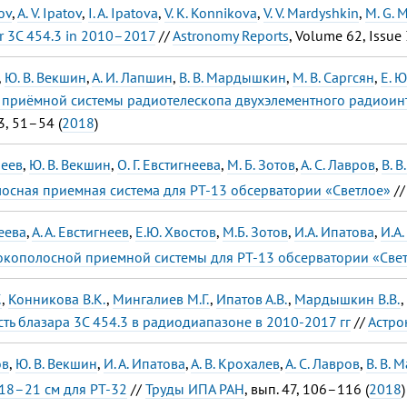
ov
,
A. V. Ipatov
,
I. A. Ipatova
,
V. K. Konnikova
,
V. V. Mardyshkin
,
M. G. 
ar 3C 454.3 in 2010–2017
//
Astronomy Reports
, Volume 62, Issue
,
Ю. В. Векшин
,
А. И. Лапшин
,
В. В. Мардышкин
,
М. В. Саргсян
,
Е. Ю
 приёмной системы радиотелескопа двухэлементного радиоин
3, 51–54 (
2018
)
неев
,
Ю. В. Векшин
,
О. Г. Евстигнеева
,
М. Б. Зотов
,
А. С. Лавров
,
В. 
сная приемная система для РТ-13 обсерватории «Светлое»
/
неева
,
А. А. Евстигнеев
,
Е.Ю. Хвостов
,
М.Б. Зотов
,
И.А. Ипатова
,
И.А
кополосной приемной системы для РТ-13 обсерватории «Све
.
,
Конникова В.К.
,
Мингалиев М.Г.
,
Ипатов А.В.
,
Мардышкин В.В.
,
ть блазара 3C 454.3 в радиодиапазоне в 2010-2017 гг
//
Астро
ов
,
Ю. В. Векшин
,
И. А. Ипатова
,
А. В. Крохалев
,
А. С. Лавров
,
В. В.
18–21 см для РТ-32
//
Труды ИПА РАН
, вып. 47, 106–116 (
2018