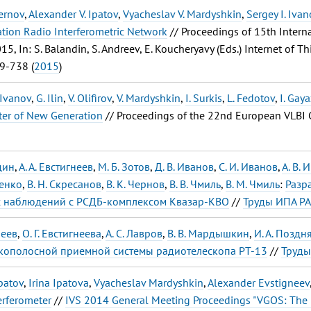
hernov
,
Alexander V. Ipatov
,
Vyacheslav V. Mardyshkin
,
Sergey I. Ivan
ion Radio Interferometric Network
// Proceedings of 15th Inter
5, In: S. Balandin, S. Andreev, E. Koucheryavy (Eds.) Internet of
9-738 (
2015
)
 Ivanov
,
G. Ilin
,
V. Olifirov
,
V. Mardyshkin
,
I. Surkis
,
L. Fedotov
,
I. Gay
ter of New Generation
// Proceedings of the 22nd European VLBI 
здин
,
А. А. Евстигнеев
,
М. Б. Зотов
,
Д. В. Иванов
,
С. И. Иванов
,
А. В. 
пенко
,
В. Н. Скресанов
,
В. К. Чернов
,
В. В. Чмиль
,
В. М. Чмиль
:
Разр
х наблюдений с РСДБ-комплексом Квазар-КВО
//
Труды ИПА Р
неев
,
О. Г. Евстигнеева
,
А. С. Лавров
,
В. В. Мардышкин
,
И. А. Поздн
ополосной приемной системы радиотелескопа РТ-13
//
Труды
patov
,
Irina Ipatova
,
Vyacheslav Mardyshkin
,
Alexander Evstigneev
erferometer
//
IVS 2014 General Meeting Proceedings "VGOS: The