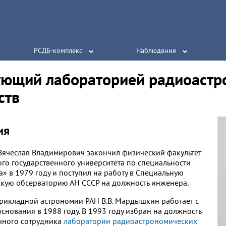
РСДБ-комплекс
Наблюдения
ующий лабораторией радиоастр
ств
ия
ячеслав Владимирович закончил физический факультет
го государственного университета по специальности
» в 1979 году и поступил на работу в Специальную
кую обсерваторию АН СССР на должность инженера.
прикладной астрономии РАН В.В. Мардышкин работает с
основания в 1988 году. В 1993 году избран на должность
чного сотрудника
лаборатории радиоастрономических