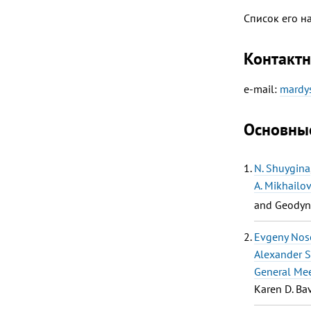
Список его н
Контакт
e-mail:
mardy
Основны
N. Shuygina
A. Mikhailov
and Geodyna
Evgeny Nos
Alexander S
General Mee
Karen D. Ba