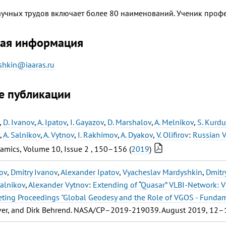
аучных трудов включает более 80 наименований. Ученик профес
ная информация
shkin@iaaras.ru
е публикации
,
D. Ivanov
,
A. Ipatov
,
I. Gayazov
,
D. Marshalov
,
A. Melnikov
,
S. Kurd
,
A. Salnikov
,
A. Vytnov
,
I. Rakhimov
,
A. Dyakov
,
V. Olifirov
:
Russian V
mics, Volume 10, Issue 2 , 150–156 (
2019
)
ov
,
Dmitry Ivanov
,
Alexander Ipatov
,
Vyacheslav Mardyshkin
,
Dmitr
alnikov
,
Alexander Vytnov
:
Extending of “Quasar” VLBI-Network: 
ting Proceedings "Global Geodesy and the Role of VGOS - Funda
ver, and Dirk Behrend. NASA/CP–2019-219039. August 2019, 12–1