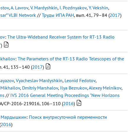
ostov
,
A. Lavrov
,
V. Mardyshkin
,
I. Pozdnyakov
,
Y. Vekshin
,
asar” VLBI Network
//
Труды ИПА РАН
, вып. 41, 79–84 (
2017
)
kov
:
The Ultra-Wideband Receiver System for RT-13 Radio
7
)
ikhailov
:
The Parameters of the RT-13 Radio Telescopes of the
п. 41, 135–140 (
2017
)
Gayazov
,
Vyacheslav Mardyshkin
,
Leonid Fedotov
,
 Mikhailov
,
Dmitriy Marshalov
,
Ilya Bezrukov
,
Alexey Melnikov
,
ons
//
IVS 2016 General Meeting Proceedings "New Horizons
 NASA/CP-2016-219016, 106–110 (
2016
)
В. Мардышкин
:
Поиск внутрисуточной переменности
(
2016
)