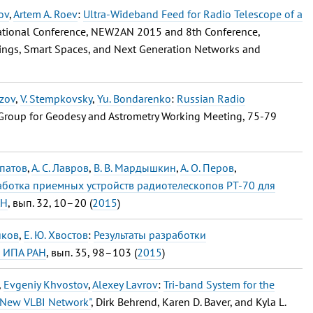
ov
,
Artem A. Roev
:
Ultra-Wideband Feed for Radio Telescope of a
national Conference, NEW2AN 2015 and 8th Conference,
 Things, Smart Spaces, and Next Generation Networks and
azov
,
V. Stempkovsky
,
Yu. Bondarenko
:
Russian Radio
Group for Geodesy and Astrometry Working Meeting, 75-79
Ипатов
,
А. С. Лавров
,
В. В. Мардышкин
,
А. О. Перов
,
аботка приемных устройств радиотелескопов РТ-70 для
АН
, вып. 32, 10–20 (
2015
)
яков
,
Е. Ю. Хвостов
:
Результаты разработки
 ИПА РАН
, вып. 35, 98–103 (
2015
)
,
Evgeniy Khvostov
,
Alexey Lavrov
:
Tri-band System for the
 New VLBI Network"
, Dirk Behrend, Karen D. Baver, and Kyla L.