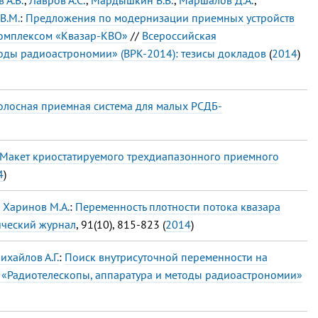
В.М.
:
Предложения по модернизации приемных устройств
комплексом «Квазар-КВО»
//
Всероссийская
оды радиоастрономии» (ВРК-2014): тезисы докладов
(
2014
)
лосная приемная система для малых РСДБ-
Макет криостатируемого трехдиапазонного приемного
4
)
,
Харинов М.А.
:
Переменность плотности потока квазара
ческий журнал
, 91(10), 815-823 (
2014
)
ихайлов А.Г.
:
Поиск внутрисуточной переменности на
«Радиотелескопы, аппаратура и методы радиоастрономии»