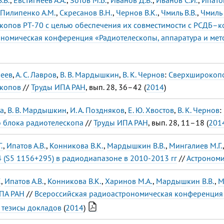
Пилипенко А.М.
,
Скресанов В.Н.
,
Чернов В.К.
,
Чмиль В.В.
,
Чмиль 
копов РТ-70 с целью обеспечения их совместимости с РСДБ–
номическая конференция «Радиотелескопы, аппаратура и мет
неев
,
А. С. Лавров
,
В. В. Мардышкин
,
В. К. Чернов
:
Сверхширокопо
скопов
//
Труды ИПА РАН
, вып. 28, 36–42 (
2014
)
ва
,
В. В. Мардышкин
,
И. А. Поздняков
,
Е. Ю. Хвостов
,
В. К. Чернов
:
 блока радиотелескопа
//
Труды ИПА РАН
, вып. 28, 11–18 (
201
.
,
Ипатов А.В.
,
Конникова В.К.
,
Мардышкин В.В.
,
Мингалиев М.Г.
 (S5 1156+295) в радиодиапазоне в 2010-2013 гг
//
Астрономи
.
,
Ипатов А.В.
,
Конникова В.К.
,
Харинов М.А.
,
Мардышкин В.В.
,
М
ПА РАН
//
Всероссийская радиоастрономическая конференция 
: тезисы докладов
(
2014
)