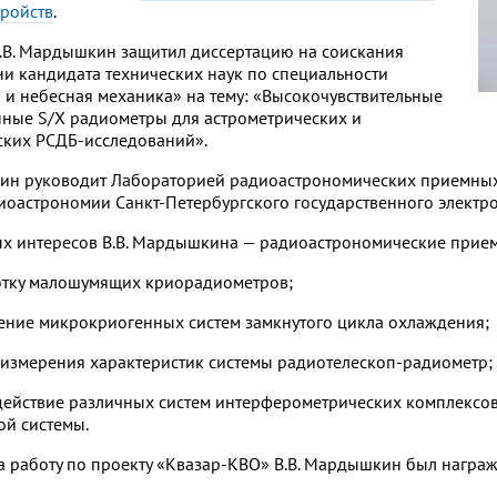
ройств
.
В.В. Мардышкин защитил диссертацию на соискания
ни кандидата технических наук по специальности
 и небесная механика» на тему: «Высокочувствительные
ные S/X радиометры для астрометрических и
ских РСДБ-исследований».
ин руководит Лабораторией радиоастрономических приемных у
оастрономии Санкт-Петербургского государственного электро
х интересов В.В. Мардышкина — радиоастрономические приемн
отку малошумящих криорадиометров;
ние микрокриогенных систем замкнутого цикла охлаждения;
измерения характеристик системы радиотелескоп-радиометр;
ействие различных систем интерферометрических комплексов
й системы.
за работу по проекту «Квазар-КВО» В.В. Мардышкин был награж