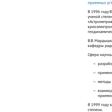
приемных уст
В 1996 году 
ученой степе
«Астрометрия
криоэлектрон
геодинамиче
В.В. Мардышк
кафедры ради
Сфера научны
разраб
примене
методы 
взаимод
приемно
В 1999 году 
степени.