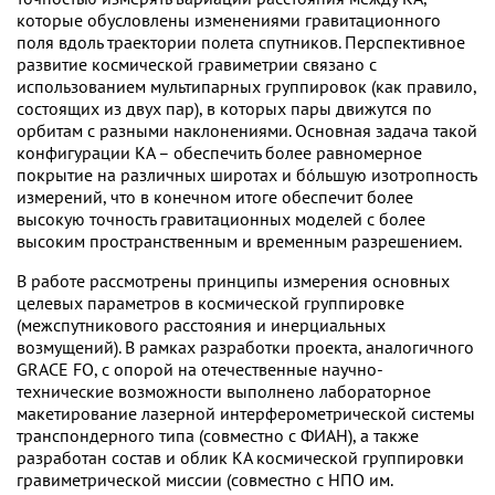
которые обусловлены изменениями гравитационного
поля вдоль траектории полета спутников. Перспективное
развитие космической гравиметрии связано с
использованием мультипарных группировок (как правило,
состоящих из двух пар), в которых пары движутся по
орбитам с разными наклонениями. Основная задача такой
конфигурации КА – обеспечить более равномерное
покрытие на различных широтах и бóльшую изотропность
измерений, что в конечном итоге обеспечит более
высокую точность гравитационных моделей с более
высоким пространственным и временным разрешением.
В работе рассмотрены принципы измерения основных
целевых параметров в космической группировке
(межспутникового расстояния и инерциальных
возмущений). В рамках разработки проекта, аналогичного
GRACE FO, с опорой на отечественные научно-
технические возможности выполнено лабораторное
макетирование лазерной интерферометрической системы
транспондерного типа (совместно с ФИАН), а также
разработан состав и облик КА космической группировки
гравиметрической миссии (совместно с НПО им.