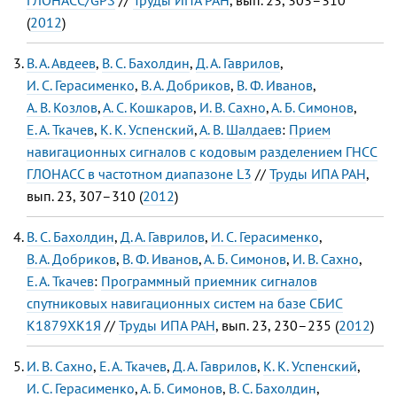
(
2012
)
В. А. Авдеев
,
В. С. Бахолдин
,
Д. А. Гаврилов
,
И. С. Герасименко
,
В. А. Добриков
,
В. Ф. Иванов
,
А. В. Козлов
,
А. С. Кошкаров
,
И. В. Сахно
,
А. Б. Симонов
,
Е. А. Ткачев
,
К. К. Успенский
,
А. В. Шалдаев
:
Прием
навигационных сигналов с кодовым разделением ГНСС
ГЛОНАСС в частотном диапазоне L3
//
Труды ИПА РАН
,
вып. 23, 307–310 (
2012
)
В. С. Бахолдин
,
Д. А. Гаврилов
,
И. С. Герасименко
,
В. А. Добриков
,
В. Ф. Иванов
,
А. Б. Симонов
,
И. В. Сахно
,
Е. А. Ткачев
:
Программный приемник сигналов
спутниковых навигационных систем на базе СБИС
К1879ХК1Я
//
Труды ИПА РАН
, вып. 23, 230–235 (
2012
)
И. В. Сахно
,
Е. А. Ткачев
,
Д. А. Гаврилов
,
К. К. Успенский
,
И. С. Герасименко
,
А. Б. Симонов
,
В. С. Бахолдин
,