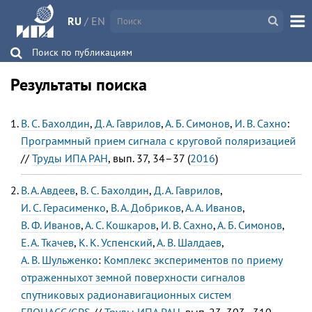
RU
/
EN
Поиск по публикациям
Результаты поиска
В. С. Бахолдин
,
Д. А. Гаврилов
,
А. Б. Симонов
,
И. В. Сахно
:
Программный прием сигнала с круговой поляризацией
//
Труды ИПА РАН
, вып. 37, 34–37 (
2016
)
В. А. Авдеев
,
В. С. Бахолдин
,
Д. А. Гаврилов
,
И. С. Герасименко
,
В. А. Добриков
,
А. А. Иванов
,
В. Ф. Иванов
,
А. С. Кошкаров
,
И. В. Сахно
,
А. Б. Симонов
,
Е. А. Ткачев
,
К. К. Успенский
,
А. В. Шалдаев
,
А. В. Шульженко
:
Комплекс экспериментов по приему
отраженныхот земной поверхности сигналов
спутниковых радионавигационных систем
ГЛОНАСС/GPS
//
Труды ИПА РАН
, вып. 23, 303–310