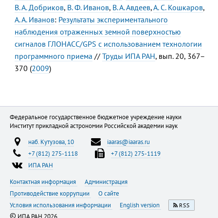
В. А. Добриков
,
В. Ф. Иванов
,
В. А. Авдеев
,
А. С. Кошкаров
,
А. А. Иванов
:
Результаты экспериментального
наблюдения отраженных земной поверхностью
сигналов ГЛОНАСС/GPS с использованием технологии
программного приема
//
Труды ИПА РАН
, вып. 20, 367–
370 (
2009
)
Федеральное государственное бюджетное учреждение науки
Институт прикладной астрономии Российской академии наук
наб. Кутузова, 10
iaaras@iaaras.ru
+7 (812) 275-1118
+7 (812) 275-1119
ИПА РАН
Контактная информация
Администрация
Противодействие коррупции
О сайте
Условия использования информации
English version
RSS
©
ИПА РАН 2026