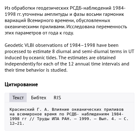
Из обработки геодезических РСДБ-наблюдений 1984-
1998 гг. уточнены амплитуды и фазы восьми гармоник
вариаций Всемирного времени, обусловленных
океаническими приливами. Исследована переменность
этих параметров от года к году.
Geodetic VLBI observations of 1984–1998 have been
processed to estimate 8 diurnal and semi-diurnal terms in UT
induced by oceanic tides. The estimates are obtained
independently for each of the 12 annual time intervals and
their time behavior is studied.
Цитирование
Текст
Бибтех
RIS
Красинский Г. А. Влияние океанических приливов 
на всемироное время по РСДБ- наблюдениям 1984-
1998 гг // Труды ИПА РАН. — 1999. — Вып. 4. — С. 
12–21.