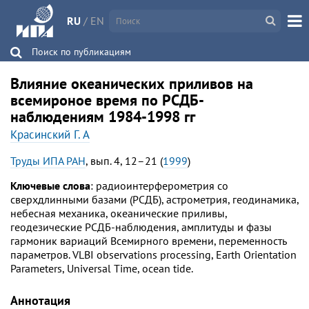
RU
/
EN
Поиск по публикациям
Влияние океанических приливов на
всемироное время по РСДБ-
наблюдениям 1984-1998 гг
Красинский Г. А
Труды ИПА РАН
, вып. 4, 12–21 (
1999
)
Ключевые слова
: радиоинтерферометрия со
сверхдлинными базами (РСДБ), астрометрия, геодинамика,
небесная механика, океанические приливы,
геодезические РСДБ-наблюдения, амплитуды и фазы
гармоник вариаций Всемирного времени, переменность
параметров. VLBI observations processing, Earth Orientation
Parameters, Universal Time, ocean tide.
Аннотация