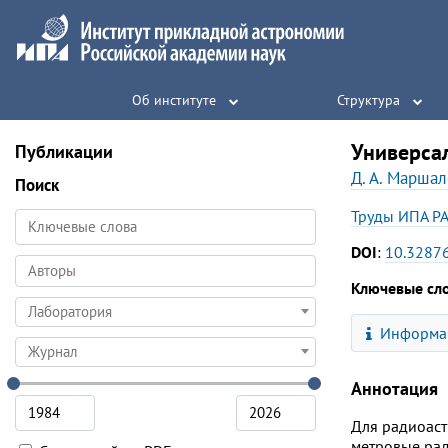
Об институте
Структура
Универса
Публикации
Д. А. Маршал
Поиск
Труды ИПА Р
DOI
:
10.32876
Ключевые сл
Лаборатория
Информац
Журнал
Аннотация
Для радиоаст
метровые рад