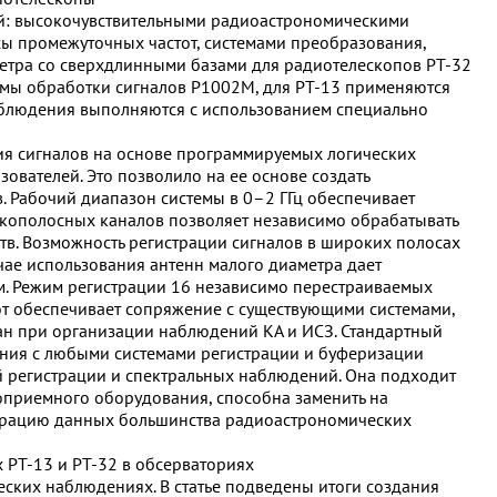
й: высокочувствительными радиоастрономическими
ы промежуточных частот, системами преобразования,
метра со сверхдлинными базами для радиотелескопов РТ-32
емы обработки сигналов Р1002М, для РТ-13 применяются
блюдения выполняются с использованием специально
я сигналов на основе программируемых логических
вателей. Это позволило на ее основе создать
. Рабочий диапазон системы в 0–2 ГГц обеспечивает
окополосных каналов позволяет независимо обрабатывать
в. Возможность регистрации сигналов в широких полосах
учае использования антенн малого диаметра дает
. Режим регистрации 16 независимо перестраиваемых
от обеспечивает сопряжение с существующими системами,
ван при организации наблюдений КА и ИСЗ. Стандартный
ния с любыми системами регистрации и буферизации
й регистрации и спектральных наблюдений. Она подходит
оприемного оборудования, способна заменить на
страцию данных большинства радиоастрономических
РТ-13 и РТ-32 в обсерваториях
еских наблюдениях. В статье подведены итоги создания