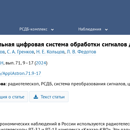
РСДБ-комплекс
Наблюдения
льная цифровая система обработки сигналов
ов
,
С. А. Гренков
,
Н. Е. Кольцов
,
Л. В. Федотов
АН
, вып. 71, 9–17 (
2024
)
/ApplAstron.71.9-17
ова
: радиотелескоп, РСДБ, система преобразования сигналов,
ия о статье
Текст статьи
рономических наблюдений в России используются радиотелеско
иотелескопы РТ-32 и РТ-13 комплекса «Квазар-КВО». Эти рад