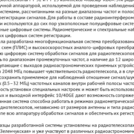
учной аппаратурой, используемой для проведения наблюдени
стемами, рассчитанными на разные диапазоны частот и полос
регистрации сигналов. Для работы в составе радиоинтерферо
и используются до сих пор узкополосные полуцифровые сист
ные цифровые системы. Радиометрические и спектральные на
х цифровых систем регистрации.
ла разработана многофункциональная система преобразовани
 схем (ПЛИС) и высокоскоростных аналого-цифровых преобразо
ю цифровую систему обработки сигналов для радиотелескопов
ь по диапазонам промежуточных частот, а наличие до 12 шир
тупающие с выходов радиоастрономических приемных устройст
и 2048 МГц повышает чувствительность радиотелескопа, а в сл
сохранить приемлемое для наблюдений отношение сигнал/шум
 (0.5–32 МГц) частотных каналов внутри рабочей полосы част
ость установки специальных настроек и может быть использо
х и выходной интерфейс 10/40GE дают возможность сопряже
анная система способна работать в режимах радиометрическо
диотелескопов, независимо от размеров антенны и типа ради
пе всю аппаратуру обработки сигналов и обеспечить их реги
зцы разработанной системы установлены на радиотелескопах 
«Зеленчукская» и уже участвуют в различных радиоастрономич