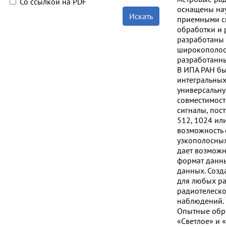
Со ссылкой на PDF
оснащены на
Искать
приемными си
обработки и 
разработаны 
широкополос
разработанны
В ИПА РАН бы
интегральных
универсальну
совместимост
сигналы, пос
512, 1024 ил
возможность 
узкополосных
дает возможн
формат данны
данных. Созд
для любых ра
радиотелеско
наблюдений.
Опытные обра
«Светлое» и 