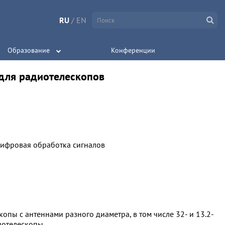
RU
/
EN
Образование
Конференции
 для радиотелескопов
 цифровая обработка сигналов
пы с антеннами разного диаметра, в том числе 32- и 13.2-
иотелескопы