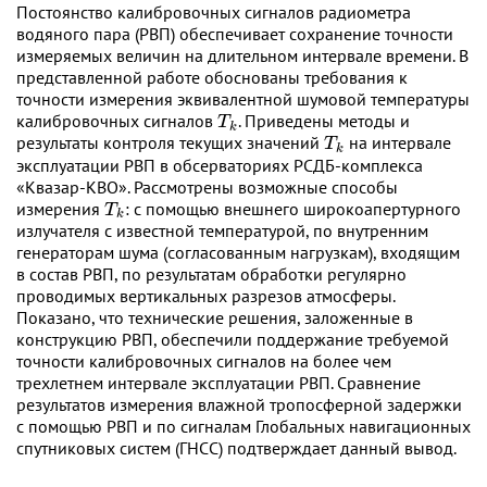
Постоянство калибровочных сигналов радиометра
водяного пара (РВП) обеспечивает сохранение точности
измеряемых величин на длительном интервале времени. В
представленной работе обоснованы требования к
точности измерения эквивалентной шумовой температуры
𝑇
𝑘
калибровочных сигналов
. Приведены методы и
T
k
𝑇
𝑘
результаты контроля текущих значений
на интервале
T
k
эксплуатации РВП в обсерваториях РСДБ-комплекса
«Квазар-КВО». Рассмотрены возможные способы
𝑇
𝑘
измерения
: с помощью внешнего широкоапертурного
T
k
излучателя с известной температурой, по внутренним
генераторам шума (согласованным нагрузкам), входящим
в состав РВП, по результатам обработки регулярно
проводимых вертикальных разрезов атмосферы.
Показано, что технические решения, заложенные в
конструкцию РВП, обеспечили поддержание требуемой
точности калибровочных сигналов на более чем
трехлетнем интервале эксплуатации РВП. Сравнение
результатов измерения влажной тропосферной задержки
с помощью РВП и по сигналам Глобальных навигационных
спутниковых систем (ГНСС) подтверждает данный вывод.