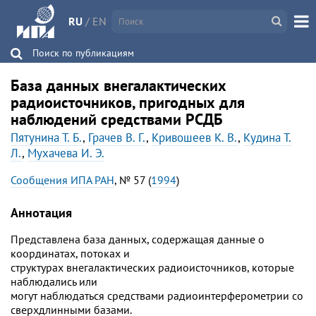
RU
/
EN
Поиск по публикациям
База данных внегалактических
радиоисточников, пригодных для
наблюдений средствами PCДБ
Пятунина Т. Б.
,
Грачев В. Г.
,
Кривошеев К. В.
,
Кудина Т.
Л.
,
Мухачева И. Э.
Сообщения ИПА РАН
, № 57 (
1994
)
Аннотация
Представлена база данных, содержащая данные о
координатах, потоках и
структурах внегалактических радиоисточников, которые
наблюдались или
могут наблюдаться средствами радиоинтерферометрии со
сверхдлинными базами.