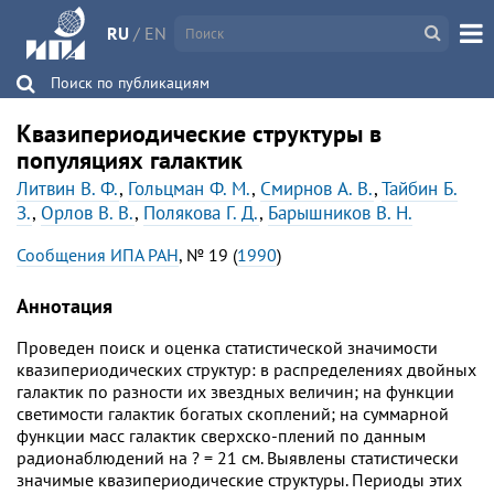
RU
/
EN
Поиск по публикациям
Квазипериодические структуры в
популяциях галактик
Литвин В. Ф.
,
Гольцман Ф. М.
,
Смирнов A. В.
,
Тайбин Б.
З.
,
Орлов В. В.
,
Полякова Г. Д.
,
Барышников B. Н.
Сообщения ИПА РАН
, № 19 (
1990
)
Аннотация
Проведен поиск и оценка статистической значимости
квазипериодических структур: в распределениях двойных
галактик по разности их звездных величин; на функции
светимости галактик богатых скоплений; на суммарной
функции масс галактик сверхско-плений по данным
радионаблюдений на ? = 21 см. Выявлены статистически
значимые квазипериодические структуры. Периоды этих