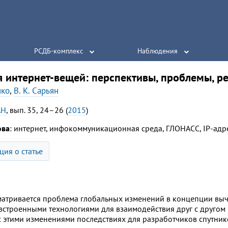
РСДБ-комплекс
Наблюдения
я интернет-вещей: перспективы, проблемы, р
нко
,
В. К. Сарьян
АН
, вып. 35, 24–26 (
2015
)
ова
: интернет, инфокоммуникационная среда, ГЛОНАСС, IP-адре
ия о статье
сматривается проблема глобальных изменений в концепции выч
строенными технологиями для взаимодействия друг с другом и
с этими изменениями последствиях для разработчиков спутни