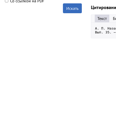
Со ссылкой на PDF
Цитирован
Искать
Текст
Б
А. П. Наза
Вып. 35. —