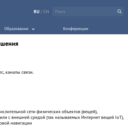
RU
/
EN
Образование
Конференции
ешения
с, каналы связи.
ислительной сети физических объектов (вещей),
ли с внешней средой (так называемых Интернет вещей IoT),
ковой навигации