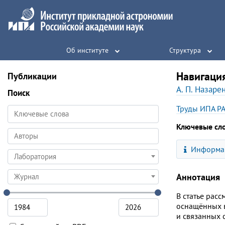
Об институте
Структура
Навигаци
Публикации
А. П. Назаре
Поиск
Труды ИПА Р
Ключевые сл
Информац
Лаборатория
Аннотация
Журнал
В статье рас
оснащённых в
и связанных 