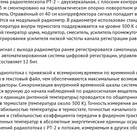
тема радиотелескопа РТ-2 – двухзеркальная, с плоским контр
5 м смонтировано на параллактическом опорно-поворотном ус
тель. Отражённый от 40 см контррефлектора сигнал попадает 
аётся на модульный радиометр. В радиометре использован ст
мпература внутри термостата поддерживается на уровне 300 К с
й генератор шума, модулятор, смеситель, усилитель промежут
грирования усилителя низкой частоты канала регистрации равн
игнал с выхода радиометра ранее регистрировался самопишущ
 автоматизированная система цифровой регистрации, управл
оставляет 12 бит.
диопотока с привязкой к всемирному времени по временной 
 в текстовый файл, чем обеспечиваются максимальные возмож
дакторы. Синхронизация внутренней временной шкалы систем
ся вручную до начала наблюдений по радиосигналам вещатель
х единицах (антенной температуры) проводится по общеприня
 в термостате (температура около 300 К). Точность измерения
табильностью температуры в термостате, точностью начально
я и стабильностью коэффициента передачи в фидерном тракт
енных температур в абсолютные энергетические единицы осу
чений радиопотока с РТ-2 к потокам, измеряемым в других об