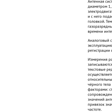
Антенная сис
диаметром 1,
электродвига
и с него под
головкой. Те
газоразрядны
времени инте
Аналоговый с
эксплуатацию
регистрации с
Измерения ра
записываются
текстовые ре
осуществляет
относительны
чёрного тела
факторами: с
сопровождени
значений ант
привязок зна
частоте.