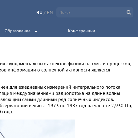
RU
/
EN
Образование
Конференции
ия фундаментальных аспектов физики плазмы и процессов,
ков информации о солнечной активности является
ачен для ежедневных измерений интегрального потока
еляция между значениями радиопотока на длине волны
ставляющим самый длинный ряд солнечных индексов.
рватории велись с 1973 по 1987 год на частоте 2,930 ГГц,
 года.