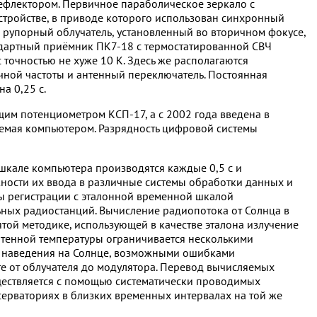
рефлектором. Первичное параболическое зеркало с
тройстве, в приводе которого использован синхронный
в рупорный облучатель, установленный во вторичном фокусе,
андартный приёмник ПК7-18 с термостатированной СВЧ
 точностью не хуже 10 К. Здесь же располагаются
очной частоты и антенный переключатель. Постоянная
а 0,25 c.
им потенциометром КСП-17, а с 2002 года введена в
яемая компьютером. Разрядность цифровой системы
шкале компьютера производятся каждые 0,5 с и
ности их ввода в различные системы обработки данных и
ы регистрации с эталонной временной шкалой
ных радиостанций. Вычисление радиопотока от Солнца в
той методике, использующей в качестве эталона излучение
 антенной температуры ограничивается несколькими
го наведения на Солнце, возможными ошибками
е от облучателя до модулятора. Перевод вычисляемых
ществляется с помощью систематически проводимых
серваториях в близких временных интервалах на той же