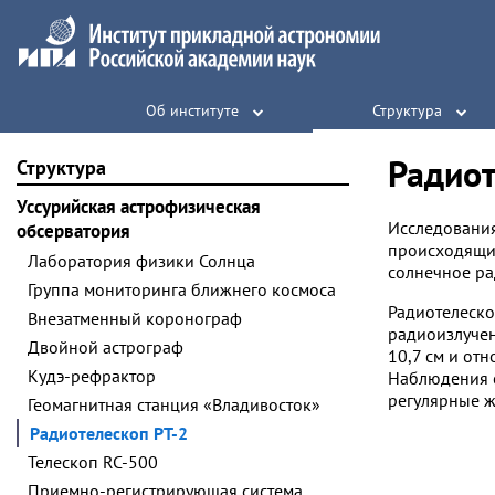
Об институте
Структура
Радиот
Структура
Уссурийская астрофизическая
Исследования
обсерватория
происходящих
Лаборатория физики Солнца
солнечное ра
Группа мониторинга ближнего космоса
Радиотелеско
Внезатменный коронограф
радиоизлучен
Двойной астрограф
10,7 см и от
Кудэ-рефрактор
Наблюдения с
регулярные ж
Геомагнитная станция «Владивосток»
Радиотелескоп РТ-2
Телескоп RC-500
Приемно-регистрирующая система