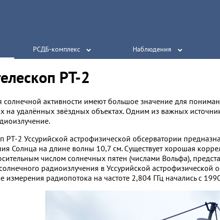
РСДБ-комплекс
Наблюдения
елескоп РТ-2
 солнечной активности имеют большое значение для пониман
 на удалённых звёздных объектах. Одним из важных источни
диоизлучение.
п РТ-2 Уссурийской астрофизической обсерватории предназн
ия Солнца на длине волны 10,7 см. Существует хорошая корр
носительным числом солнечных пятен (числами Вольфа), пред
олнечного радиоизлучения в Уссурийской астрофизической обсе
е измерения радиопотока на частоте 2,804 ГГц начались с 1990