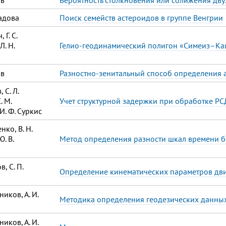
ов
Вероятность столкновения или сближения дву
радова
Поиск семейств астероидов в группе Венгрии
 Г. С.
Л. Н.
Гелио-геодинамический полигон «Симеиз–Ка
ов
Разностно-зенитальный способ определения 
, С. Л.
. М.
Учет структурной задержки при обработке Р
И. Ф. Суркис
нко, В. Н.
. В.
Метод определения разности шкал времени б
в, С. П.
Определение кинематических параметров дви
ников, А. И.
Методика определения геодезических данных
ников, А. И.