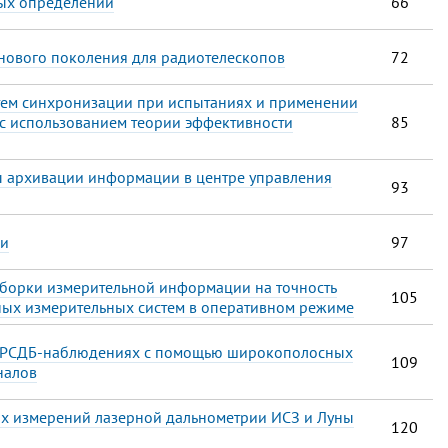
ых определений
66
нового поколения для радиотелескопов
72
тем синхронизации при испытаниях и применении
 с использованием теории эффективности
85
 архивации информации в центре управления
93
ли
97
ыборки измерительной информации на точность
105
ных измерительных систем в оперативном режиме
и РСДБ-наблюдениях с помощью широкополосных
109
налов
х измерений лазерной дальнометрии ИСЗ и Луны
120