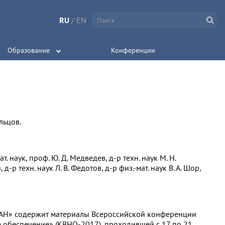
RU
/
EN
Образование
Конференции
ольцов.
мат. наук, проф. Ю. Д. Медведев, д-р техн. наук М. Н.
в
, д-р техн. наук Л. В. Федотов, д-р физ.-мат. наук В. А. Шор,
РАН» содержит материалы Всероссийской конференции
обеспечение» (КВНО-2017), проходившей с 17 по 21