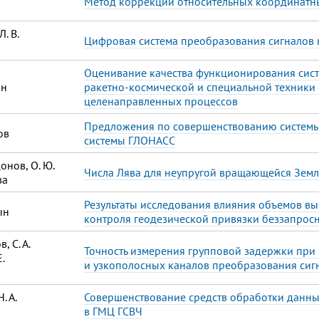
Метод коррекции относительных координатн
Л. В.
Цифровая система преобразования сигналов 
Оценивание качества функционирования сис
ин
ракетно-космической и специальной техники
целенаправленных процессов
Предложения по совершенствованию системы
ов
системы ГЛОНАСС
донов, О. Ю.
Числа Лява для неупругой вращающейся Зем
ва
Результаты исследования влияния объемов в
ын
контроля геодезической привязки беззапрос
, С. А.
Точность измерения групповой задержки пр
Е.
и узкополосных каналов преобразования сиг
. А.
Совершенствование средств обработки данны
в ГМЦ ГСВЧ