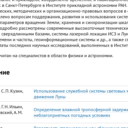
г. в Санкт-Петербурге в Институте прикладной астрономии РАН
ческих, методических и организационно-правовых вопросов в
лено вопросам поддержания, развития и использования систе
параметров вращения Земли; хранения и синхронизации шкал
Подробно рассмотрены современные высокоточные техническ
 сверхдлинными базами, системы лазерной локации ИСЗ и Лун
емени и частоты, геоинформационные системы и др., а также 
таты последних научных исследований, выполненных в Инстит
читан на специалистов в области физики и астрономии.
ние
 С. П. Кузин,
Использование служебной системы световых 
движения Луны
 Г. Н. Ильин,
Определение влажной тропосферной задержк
овский, А. М.
неблагоприятных погодных условиях