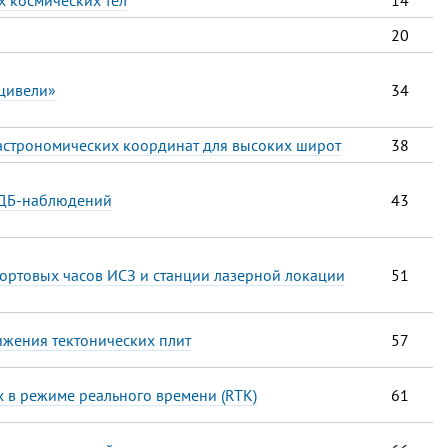
х космических тел
14
20
цивели»
34
астрономических координат для высоких широт
38
СДБ-наблюдений
43
ортовых часов ИСЗ и станции лазерной локации
51
жения тектонических плит
57
 в режиме реального времени (RTK)
61