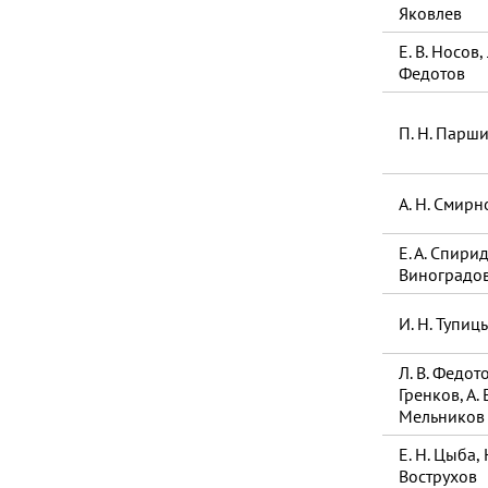
Яковлев
Е. В. Носов, 
Федотов
П. Н. Парш
А. Н. Смирн
Е. А. Спири
Виноградо
И. Н. Тупиц
Л. В. Федотов
Гренков, А. 
Мельников
Е. Н. Цыба, Н
Вострухов