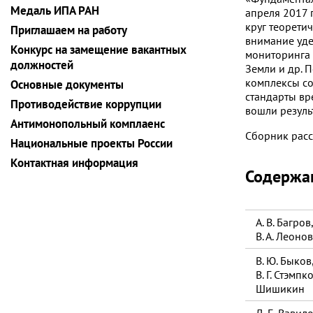
Медаль ИПА РАН
апреля 2017 
круг теорети
Приглашаем на работу
внимание уде
Конкурс на замещение вакантных
мониторинга 
должностей
Земли и др. 
комплексы со
Основные документы
стандарты вр
Противодействие коррупции
вошли резуль
Антимонопольный комплаенс
Сборник расс
Национальные проекты России
Контактная информация
Содержа
А. В. Багров,
В. А. Леонов
В. Ю. Быков,
В. Г. Стэмпк
Шишикин