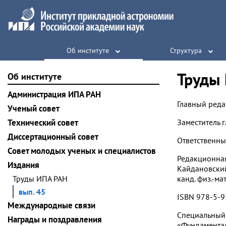
Об институте
Структура
Труды 
Об институте
Администрация ИПА РАН
Главный редак
Ученый совет
Технический совет
Заместитель г
Диссертационный совет
Ответственный
Совет молодых ученых и специалистов
Редакционная
Издания
Кайдановский,
Труды ИПА РАН
канд. физ.-мат
вып. 45
ISBN 978-5-
Международные связи
Специальный 
Награды и поздравления
«Фундаментал