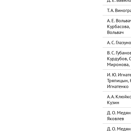
Д. Е. Вавил
Т. А. Виног
А. Е. Вольвач,
Курбасова, 
Вольвач
А. С. Глазун
В. С. Губанов
Курдубов, С
Миронова, 
И. Ю. Игнате
Тряпицын, Ю
Игнатенко
А. А. Клюйко
Кузин
Д. О. Медян
Яковлев
Д. О. Медян