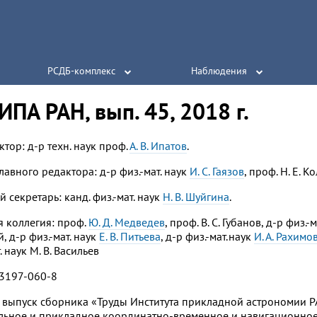
РСДБ-комплекс
Наблюдения
ИПА РАН, вып. 45, 2018 г.
тор: д-р техн. наук проф.
А. В. Ипатов
.
лавного редактора: д-р физ.-мат. наук
И. С. Гаязов
, проф. Н. Е. К
 секретарь: канд. физ.-мат. наук
Н. В. Шуйгина
.
 коллегия: проф.
Ю. Д. Медведев
, проф. В. С. Губанов, д-р физ.-
 д-р физ.-мат. наук
Е. В. Питьева
, д-р физ.-мат.наук
И. А. Рахимо
. наук М. В. Васильев
93197-060-8
выпуск сборника «Труды Института прикладной астрономии 
ьное и прикладное координатно-временное и навигационное 