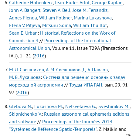
Catherine Hohenkerk
,
Jean-Eudes Arlot
,
George Kaplan
,
John A. Bangert
,
Steven A. Bell
,
Jose M. Ferrandiz
,
Agnes Fienga
,
William Folkner
,
Marina Lukashova
,
Elena V. Pitjeva
,
Mitsuru Soma
,
William Thuillot
,
Sean E. Urban
:
Historical Reflections on the Work of
Commission 4
//
Proceedings of the International
Astronomical Union
, Volume 11, Issue T29A (Transactions
IAU), 1–21 (
2016
)
М. Л. Свешников
,
А. М. Свешников
,
Д. А. Павлов
,
М. В. Лукашова
:
Система для решения основных задач
мореходной астрономии
//
Труды ИПА РАН
, вып. 39, 91–
97 (
2016
)
Glebova N.
,
Lukashova M.
,
Netsvetaeva G.
,
Sveshinikov M.
,
Skipnichenko V.
:
Russian astronomical ephemeris editions
and software
//
Proceedings of the Journées 2014
"Systèmes de Référence Spatio-Temporels"
, Z. Malkin and