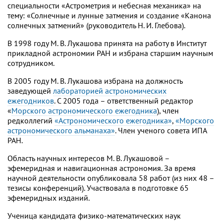
специальности «Астрометрия и небесная механика» на
тему: «Солнечные и лунные затмения и создание «Канона
солнечных затмений» (руководитель Н. И. Глебова).
В 1998 году М. В. Лукашова принята на работу в Институт
прикладной астрономии РАН и избрана старшим научным
сотрудником.
В 2005 году М. В. Лукашова избрана на должность
заведующей
лабораторией астрономических
ежегодников
. С 2005 года – ответственный редактор
«
Морского астрономического ежегодника
), член
редколлегий
«Астрономического ежегодника»
,
«Морского
астрономического альманаха»
. Член ученого совета ИПА
РАН.
Область научных интересов М. В. Лукашовой –
эфемеридная и навигационная астрономия. За время
научной деятельности опубликовала 58 работ (из них 48 –
тезисы конференций). Участвовала в подготовке 65
эфемеридных изданий.
Ученица кандидата физико-математических наук