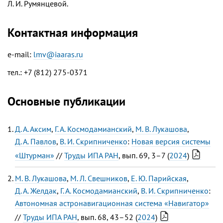
Л. И. Румянцевой.
Контактная информация
e-mail:
lmv@iaaras.ru
тел.: +7 (812) 275-0371
Основные публикации
Д. А. Аксим
,
Г. А. Космодамианский
,
М. В. Лукашова
,
Д. А. Павлов
,
В. И. Скрипниченко
:
Новая версия системы
«Штурман»
//
Труды ИПА РАН
, вып. 69, 3–7 (
2024
)
М. В. Лукашова
,
М. Л. Свешников
,
Е. Ю. Парийская
,
Д. А. Желдак
,
Г. А. Космодамианский
,
В. И. Скрипниченко
:
Автономная астронавигационная система «Навигатор»
//
Труды ИПА РАН
, вып. 68, 43–52 (
2024
)