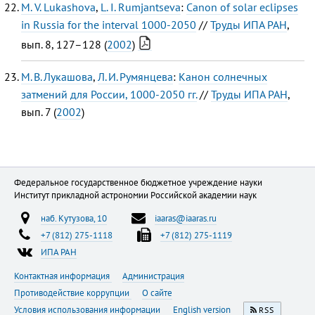
M. V. Lukashova
,
L. I. Rumjantseva
:
Canon of solar eclipses
in Russia for the interval 1000-2050
//
Труды ИПА РАН
,
вып. 8, 127–128 (
2002
)
М. В. Лукашова
,
Л. И. Румянцева
:
Канон солнечных
затмений для России, 1000-2050 гг.
//
Труды ИПА РАН
,
вып. 7 (
2002
)
Федеральное государственное бюджетное учреждение науки
Институт прикладной астрономии Российской академии наук
наб. Кутузова, 10
iaaras@iaaras.ru
+7 (812) 275-1118
+7 (812) 275-1119
ИПА РАН
Контактная информация
Администрация
Противодействие коррупции
О сайте
Условия использования информации
English version
RSS