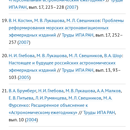
ИПА РАН
, вып. 17, 223–228 (
2007
)
В. Н. Костин
,
М. В. Лукашова
,
М. Л. Свешников
:
Проблемы
реформирования морских астронавигационных
эфемеридных изданий
//
Труды ИПА РАН
, вып. 17, 252–
257 (
2007
)
Н. И. Глебова
,
М. В. Лукашова
,
М. Л. Свешников
,
В. А. Шор
:
Настоящее и будущее российских астрономических
эфемеридных изданий
//
Труды ИПА РАН
, вып. 13, 93–
103 (
2005
)
В. А. Брумберг
,
Н. И. Глебова
,
М. В. Лукашова
,
А. А. Малков
,
Е. В. Питьева
,
Л. И. Румянцева
,
М. Л. Свешников
,
М. А.
Фурсенко
:
Расширенное объяснение к
«Астрономическому ежегоднику»
//
Труды ИПА РАН
,
вып. 10 (
2004
)