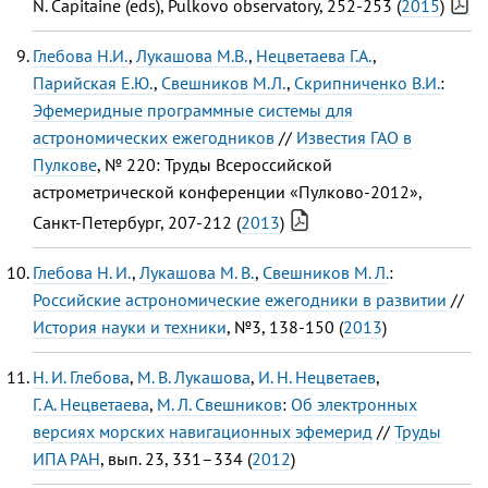
N. Capitaine (eds), Pulkovo observatory, 252-253 (
2015
)
Глебова Н.И.
,
Лукашова М.В.
,
Нецветаева Г.А.
,
Парийская Е.Ю.
,
Свешников М.Л.
,
Скрипниченко В.И.
:
Эфемеридные программные системы для
астрономических ежегодников
//
Известия ГАО в
Пулкове
, № 220: Труды Всероссийской
астрометрической конференции «Пулково-2012»,
Санкт-Петербург, 207-212 (
2013
)
Глебова Н. И.
,
Лукашова М. В.
,
Свешников М. Л.
:
Российские астрономические ежегодники в развитии
//
История науки и техники
, №3, 138-150 (
2013
)
Н. И. Глебова
,
М. В. Лукашова
,
И. Н. Нецветаев
,
Г. А. Нецветаева
,
М. Л. Свешников
:
Об электронных
версиях морских навигационных эфемерид
//
Труды
ИПА РАН
, вып. 23, 331–334 (
2012
)