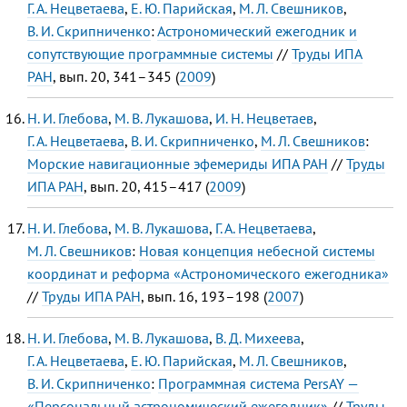
Г. А. Нецветаева
,
Е. Ю. Парийская
,
М. Л. Свешников
,
В. И. Скрипниченко
:
Астрономический ежегодник и
сопутствующие программные системы
//
Труды ИПА
РАН
, вып. 20, 341–345 (
2009
)
Н. И. Глебова
,
М. В. Лукашова
,
И. Н. Нецветаев
,
Г. А. Нецветаева
,
В. И. Скрипниченко
,
М. Л. Свешников
:
Морские навигационные эфемериды ИПА РАН
//
Труды
ИПА РАН
, вып. 20, 415–417 (
2009
)
Н. И. Глебова
,
М. В. Лукашова
,
Г. А. Нецветаева
,
М. Л. Свешников
:
Новая концепция небесной системы
координат и реформа «Астрономического ежегодника»
//
Труды ИПА РАН
, вып. 16, 193–198 (
2007
)
Н. И. Глебова
,
М. В. Лукашова
,
В. Д. Михеева
,
Г. А. Нецветаева
,
Е. Ю. Парийская
,
М. Л. Свешников
,
В. И. Скрипниченко
:
Программная система PersAY —
«Персональный астрономический ежегодник»
//
Труды