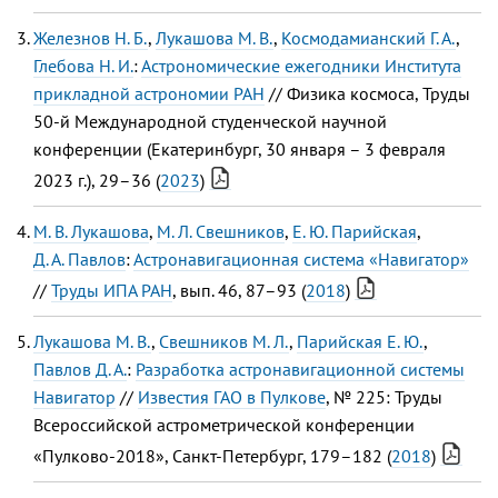
Железнов Н. Б.
,
Лукашова М. В.
,
Космодамианский Г. А.
,
Глебова Н. И.
:
Астрономические ежегодники Института
прикладной астрономии РАН
// Физика космоса, Труды
50-й Международной студенческой научной
конференции (Екатеринбург, 30 января – 3 февраля
2023 г.), 29–36 (
2023
)
М. В. Лукашова
,
М. Л. Свешников
,
Е. Ю. Парийская
,
Д. А. Павлов
:
Астронавигационная система «Навигатор»
//
Труды ИПА РАН
, вып. 46, 87–93 (
2018
)
Лукашова М. В.
,
Свешников М. Л.
,
Парийская Е. Ю.
,
Павлов Д. А.
:
Разработка астронавигационной системы
Навигатор
//
Известия ГАО в Пулкове
, № 225: Труды
Всероссийской астрометрической конференции
«Пулково-2018», Санкт-Петербург, 179–182 (
2018
)