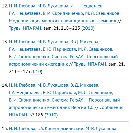
Н. И. Глебова
,
М. В. Лукашова
,
И. Н. Нецветаев
,
Г. А. Нецветаева
,
В. И. Скрипниченко
,
М. Л. Свешников
:
Модернизация морских навигационных эфемерид
//
Труды ИПА РАН
, вып. 21, 218–225 (
2010
)
Н. И. Глебова
,
М. В. Лукашова
,
В. Д. Михеева
,
Г. А. Нецветаева
,
Е. Ю. Парийская
,
М. Л. Свешников
,
В. И. Скрипниченко
:
Система PersAY - Персональный
астрономичекий ежегодник
//
Труды ИПА РАН
, вып. 21,
211–217 (
2010
)
Н. И. Глебова
,
М. В. Лукашова
,
В. Д. Михеева
,
Г. А. Нецветаева
,
Е. Ю. Парийская
,
М. Л. Свешников
,
В. И. Скрипниченко
:
Система PersAY — Персональный
астрономический ежегодник Версия 1.0
//
Сообщения
ИПА РАН
, № 185 (
2010
)
Н. И. Глебова
,
Г. А. Космодамианский
,
М. В. Лукашова
,