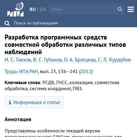
RU
/
EN
Поиск по публикациям
Разработка программных средств
совместной обработки различных типов
наблюдений
И. С. Гаязов
,
В. С. Губанов
,
О. А. Братцева
,
С. Л. Курдубов
Труды ИПА РАН
, вып. 23, 136–141 (
2012
)
Ключевые слова
: РСДБ, ГНСС, колокация, совместная
обработка, система координат, ПВЗ.
Информация о статье
Аннотация
Представлены особенности текущей версии
программного пакета SINCom, предназначенного для