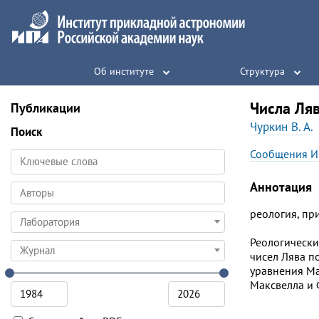
Об институте
Структура
Числа Ля
Публикации
Чуркин В. А.
Поиск
Сообщения И
Аннотация
реология, пр
Лаборатория
Реологически
Журнал
чисел Лява п
уравнения Ма
Максвелла и 