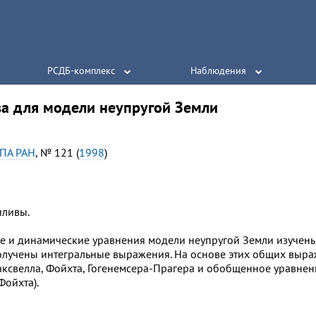
РСДБ-комплекс
Наблюдения
ва для модели неупругой Земли
ПА РАН
, № 121 (
1998
)
иливы.
е и динамические уравнения модели неупругой Земли изучены 
олучены интегральные выражения. На основе этих общих выра
ксвелла, Фойхта, Гогенемсера-Прагера и обобщенное уравнен
Фойхта).